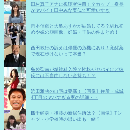
田村真子アナに視聴者注目！？カップ・身長
がヤバイ！田中みな実似で可愛いすぎ
岡本信彦と大亀あすかが結婚してる？馴れ初
めや嫁の顔画像、妊娠・子供の件まとめ！
西田敏行の訴えは俳優の危機にあり！覚醒薬
で現在歩けないって本当？
島袋聖南が精神科入院？性格がヤバイけど彼
氏には不自由しない金持ち！？
浜田雅功の自宅は要塞！【画像】住所・成城
4丁目のヤバすぎる家の詳細・・
四千頭身・後藤の新居住所は？【画像】Tシ
ャツ・小学校時の思い出も一緒？