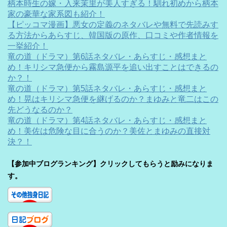
柄本時生の嫁・入来茉里が美人すぎる！馴れ初めから柄本
家の豪華な家系図も紹介！
【ピッコマ漫画】悪女の定義のネタバレや無料で先読みす
る方法からあらすじ、韓国版の原作、口コミや作者情報を
一挙紹介！
竜の道（ドラマ）第6話ネタバレ・あらすじ・感想まと
め！キリシマ急便から霧島源平を追い出すことはできるの
か？！
竜の道（ドラマ）第5話ネタバレ・あらすじ・感想まと
め！晃はキリシマ急便を継げるのか？まゆみと竜二はこの
先どうなるのか？
竜の道（ドラマ）第4話ネタバレ・あらすじ・感想まと
め！美佐は危険な目に合うのか？美佐とまゆみの直接対
決？！
【参加中ブログランキング】クリックしてもらうと励みになりま
す。