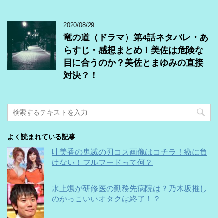
2020/08/29
竜の道（ドラマ）第4話ネタバレ・あ
らすじ・感想まとめ！美佐は危険な
目に合うのか？美佐とまゆみの直接
対決？！
よく読まれている記事
叶美香の鬼滅の刃コス画像はコチラ！癌に負
けない！フルフードって何？
水上颯が研修医の勤務先病院は？乃木坂推し
のかっこいいオタクは終了！？