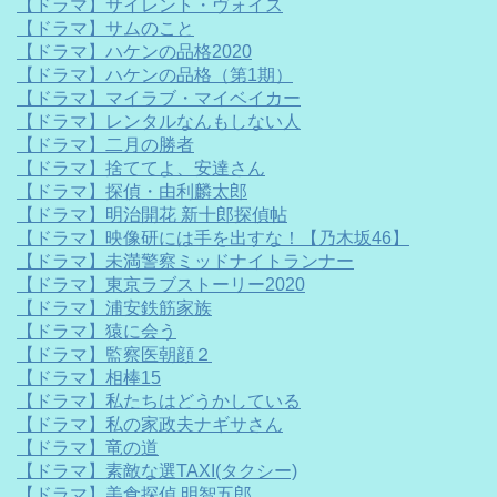
【ドラマ】サイレント・ヴォイス
【ドラマ】サムのこと
【ドラマ】ハケンの品格2020
【ドラマ】ハケンの品格（第1期）
【ドラマ】マイラブ・マイベイカー
【ドラマ】レンタルなんもしない人
【ドラマ】二月の勝者
【ドラマ】捨ててよ、安達さん
【ドラマ】探偵・由利麟太郎
【ドラマ】明治開花 新十郎探偵帖
【ドラマ】映像研には手を出すな！【乃木坂46】
【ドラマ】未満警察ミッドナイトランナー
【ドラマ】東京ラブストーリー2020
【ドラマ】浦安鉄筋家族
【ドラマ】猿に会う
【ドラマ】監察医朝顔２
【ドラマ】相棒15
【ドラマ】私たちはどうかしている
【ドラマ】私の家政夫ナギサさん
【ドラマ】竜の道
【ドラマ】素敵な選TAXI(タクシー)
【ドラマ】美食探偵 明智五郎