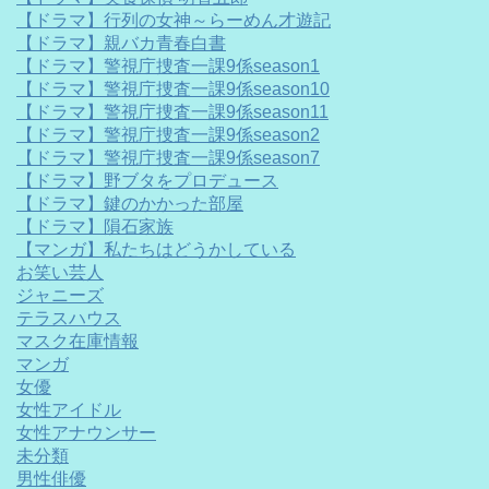
【ドラマ】行列の女神～らーめん才遊記
【ドラマ】親バカ青春白書
【ドラマ】警視庁捜査一課9係season1
【ドラマ】警視庁捜査一課9係season10
【ドラマ】警視庁捜査一課9係season11
【ドラマ】警視庁捜査一課9係season2
【ドラマ】警視庁捜査一課9係season7
【ドラマ】野ブタをプロデュース
【ドラマ】鍵のかかった部屋
【ドラマ】隕石家族
【マンガ】私たちはどうかしている
お笑い芸人
ジャニーズ
テラスハウス
マスク在庫情報
マンガ
女優
女性アイドル
女性アナウンサー
未分類
男性俳優