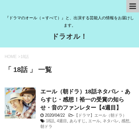
『ドラマのオール（＝すべて）』と、出演する芸能人の情報をお届けし
ます。
ドラオル！
HOME
>
18話
「 18話 」 一覧
エール（朝ドラ）18話ネタバレ・あ
らすじ・感想！裕一の受賞の知ら
せ・音のファンレター【4週目】
2020/04/22
-
【ドラマ】エール（朝ドラ）
18話
,
4週目
,
あらすじ
,
エール
,
ネタバレ
,
感想
,
朝ドラ