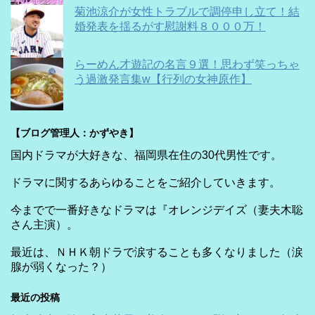
菊池涼介が女性トラブルで調停申し立て！結
婚発表を揺るがす慰謝料８０００万！
らーめん才遊記の名言９選！思わず笑っちゃ
う過激発言集w【行列の女神原作】
【ブログ管理人：かずやき】
国内ドラマが大好きな、福岡県在住の30代男性です。
ドラマに関するあらゆることをご紹介していきます。
今までで一番好きなドラマは『オレンジデイズ（妻夫木聡
さん主演）。
最近は、ＮＨＫ朝ドラで涙することも多くなりました（涙
腺が弱くなった？）
最近の投稿