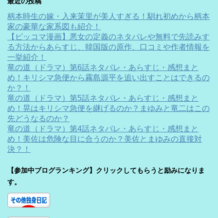
最近の投稿
柄本時生の嫁・入来茉里が美人すぎる！馴れ初めから柄本
家の豪華な家系図も紹介！
【ピッコマ漫画】悪女の定義のネタバレや無料で先読みす
る方法からあらすじ、韓国版の原作、口コミや作者情報を
一挙紹介！
竜の道（ドラマ）第6話ネタバレ・あらすじ・感想まと
め！キリシマ急便から霧島源平を追い出すことはできるの
か？！
竜の道（ドラマ）第5話ネタバレ・あらすじ・感想まと
め！晃はキリシマ急便を継げるのか？まゆみと竜二はこの
先どうなるのか？
竜の道（ドラマ）第4話ネタバレ・あらすじ・感想まと
め！美佐は危険な目に合うのか？美佐とまゆみの直接対
決？！
【参加中ブログランキング】クリックしてもらうと励みになりま
す。