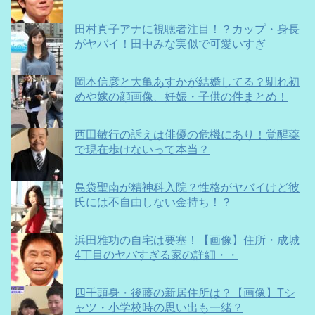
田村真子アナに視聴者注目！？カップ・身長
がヤバイ！田中みな実似で可愛いすぎ
岡本信彦と大亀あすかが結婚してる？馴れ初
めや嫁の顔画像、妊娠・子供の件まとめ！
西田敏行の訴えは俳優の危機にあり！覚醒薬
で現在歩けないって本当？
島袋聖南が精神科入院？性格がヤバイけど彼
氏には不自由しない金持ち！？
浜田雅功の自宅は要塞！【画像】住所・成城
4丁目のヤバすぎる家の詳細・・
四千頭身・後藤の新居住所は？【画像】Tシ
ャツ・小学校時の思い出も一緒？