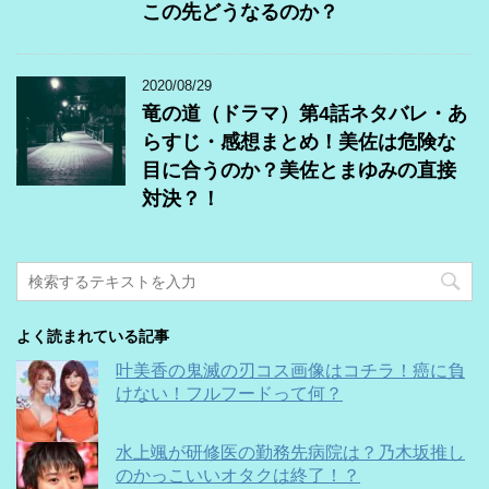
この先どうなるのか？
2020/08/29
竜の道（ドラマ）第4話ネタバレ・あ
らすじ・感想まとめ！美佐は危険な
目に合うのか？美佐とまゆみの直接
対決？！
よく読まれている記事
叶美香の鬼滅の刃コス画像はコチラ！癌に負
けない！フルフードって何？
水上颯が研修医の勤務先病院は？乃木坂推し
のかっこいいオタクは終了！？