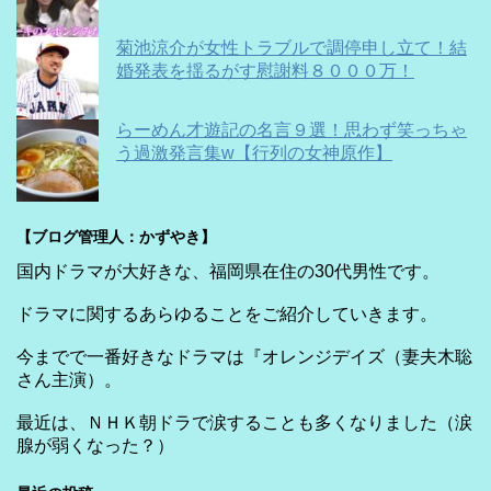
菊池涼介が女性トラブルで調停申し立て！結
婚発表を揺るがす慰謝料８０００万！
らーめん才遊記の名言９選！思わず笑っちゃ
う過激発言集w【行列の女神原作】
【ブログ管理人：かずやき】
国内ドラマが大好きな、福岡県在住の30代男性です。
ドラマに関するあらゆることをご紹介していきます。
今までで一番好きなドラマは『オレンジデイズ（妻夫木聡
さん主演）。
最近は、ＮＨＫ朝ドラで涙することも多くなりました（涙
腺が弱くなった？）