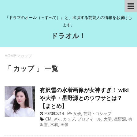
『ドラマのオール（＝すべて）』と、出演する芸能人の情報をお届けし
ます。
ドラオル！
HOME
>
カップ
「 カップ 」 一覧
有沢雪の水着画像が女神すぎ！ wiki
や大学・星野源とのウワサとは？
【まとめ】
2020/03/14
-
女優
,
芸能・ゴシップ
CM
,
wiki
,
カップ
,
プロフィール
,
大学
,
星野源
,
有
沢雪
,
水着
,
画像