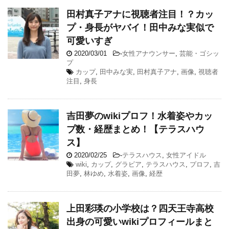
田村真子アナに視聴者注目！？カッ
プ・身長がヤバイ！田中みな実似で
可愛いすぎ
2020/03/01
-
女性アナウンサー
,
芸能・ゴシッ
プ
カップ
,
田中みな実
,
田村真子アナ
,
画像
,
視聴者
注目
,
身長
吉田夢のwikiプロフ！水着姿やカッ
プ数・経歴まとめ！【テラスハウ
ス】
2020/02/25
-
テラスハウス
,
女性アイドル
wiki
,
カップ
,
グラビア
,
テラスハウス
,
プロフ
,
吉
田夢
,
林ゆめ
,
水着姿
,
画像
,
経歴
上田彩瑛の小学校は？四天王寺高校
出身の可愛いwikiプロフィールまと