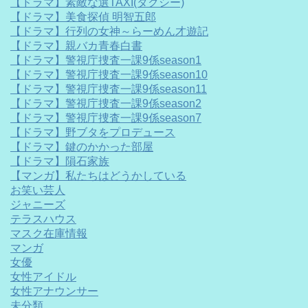
【ドラマ】素敵な選TAXI(タクシー)
【ドラマ】美食探偵 明智五郎
【ドラマ】行列の女神～らーめん才遊記
【ドラマ】親バカ青春白書
【ドラマ】警視庁捜査一課9係season1
【ドラマ】警視庁捜査一課9係season10
【ドラマ】警視庁捜査一課9係season11
【ドラマ】警視庁捜査一課9係season2
【ドラマ】警視庁捜査一課9係season7
【ドラマ】野ブタをプロデュース
【ドラマ】鍵のかかった部屋
【ドラマ】隕石家族
【マンガ】私たちはどうかしている
お笑い芸人
ジャニーズ
テラスハウス
マスク在庫情報
マンガ
女優
女性アイドル
女性アナウンサー
未分類