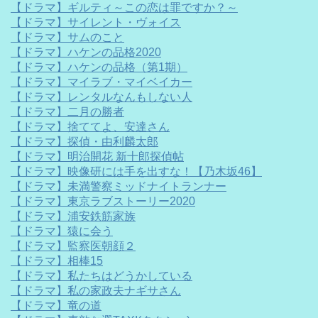
【ドラマ】ギルティ～この恋は罪ですか？～
【ドラマ】サイレント・ヴォイス
【ドラマ】サムのこと
【ドラマ】ハケンの品格2020
【ドラマ】ハケンの品格（第1期）
【ドラマ】マイラブ・マイベイカー
【ドラマ】レンタルなんもしない人
【ドラマ】二月の勝者
【ドラマ】捨ててよ、安達さん
【ドラマ】探偵・由利麟太郎
【ドラマ】明治開花 新十郎探偵帖
【ドラマ】映像研には手を出すな！【乃木坂46】
【ドラマ】未満警察ミッドナイトランナー
【ドラマ】東京ラブストーリー2020
【ドラマ】浦安鉄筋家族
【ドラマ】猿に会う
【ドラマ】監察医朝顔２
【ドラマ】相棒15
【ドラマ】私たちはどうかしている
【ドラマ】私の家政夫ナギサさん
【ドラマ】竜の道