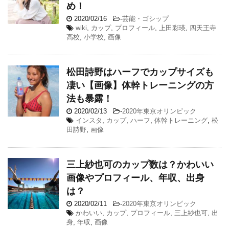
め！
2020/02/16
-
芸能・ゴシップ
wiki
,
カップ
,
プロフィール
,
上田彩瑛
,
四天王寺
高校
,
小学校
,
画像
松田詩野はハーフでカップサイズも
凄い【画像】体幹トレーニングの方
法も暴露！
2020/02/13
-
2020年東京オリンピック
インスタ
,
カップ
,
ハーフ
,
体幹トレーニング
,
松
田詩野
,
画像
三上紗也可のカップ数は？かわいい
画像やプロフィール、年収、出身
は？
2020/02/11
-
2020年東京オリンピック
かわいい
,
カップ
,
プロフィール
,
三上紗也可
,
出
身
,
年収
,
画像