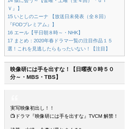
14
猿に会う～【金曜・土曜（全４回）『ｄＴ
Ｖ』】
15
いとしのニーナ 【放送日未発表（全８回）
『FODプレミアム』】
16
エール【平日朝８時～・NHK】
17
まとめ：2020年春ドラマ一覧の注目作品１５
選！これを見逃したらもったいない！【注目】
映像研には手を出すな！【日曜夜０時５０
分～・MBS・TBS】
実写映像初出し！！
📺ドラマ『映像研には手を出すな』TVCM 解禁！