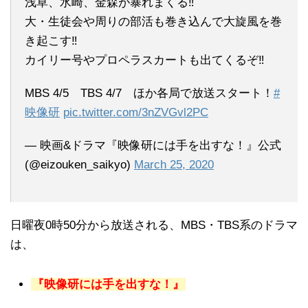
浅草、水崎、金森が暴れまくる‼️
大・生徒会や周りの部活も巻き込んで大旋風を巻
き起こす‼️
カイリー号やプロペラスカートも出てくるぞ‼️
MBS 4/5 TBS 4/7 ほか各局で放送スタート！
#
映像研
pic.twitter.com/3nZVGvl2PC
— 映画&ドラマ『映像研には手を出すな！』公式
(@eizouken_saikyo)
March 25, 2020
日曜夜0時50分から放送される、MBS・TBS系のドラマ
は、
『映像研には手を出すな！』