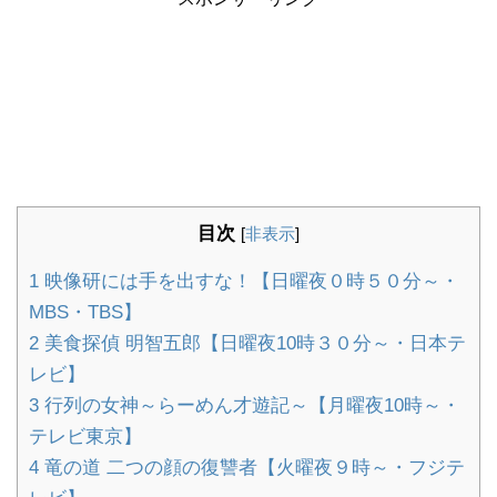
目次
[
非表示
]
1
映像研には手を出すな！【日曜夜０時５０分～・
MBS・TBS】
2
美食探偵 明智五郎【日曜夜10時３０分～・日本テ
レビ】
3
行列の女神～らーめん才遊記～【月曜夜10時～・
テレビ東京】
4
竜の道 二つの顔の復讐者【火曜夜９時～・フジテ