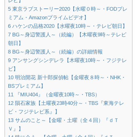
レビ】
5
東京ラブストーリー2020【水曜０時～・FODプレ
ミアム・Amazonプライムビデオ】
6
ハケンの品格2020【水曜夜10時～・テレビ朝日】
7
BG～身辺警護人～（続編）【木曜夜9時～テレビ
朝日】
8
BG～身辺警護人～（続編）の詳細情報
9
アンサングシンデレラ【木曜夜10時～・フジテレ
ビ】
10
明治開花 新十郎探偵帖【金曜夜８時～・NHK・
BSプレミアム】
11
『MIU404』（金曜夜10時～・TBS）
12
隕石家族【土曜夜23時40分～・TBS『東海テレ
ビ・フジテレビ系』】
13
サムのこと～【金曜・土曜（全４回）『ｄＴ
Ｖ』】