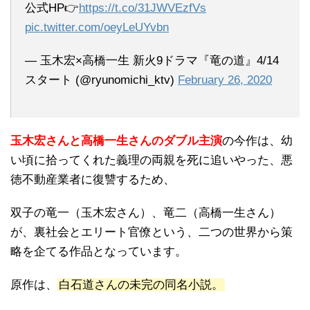
公式HP👉
https://t.co/31JWVEzfVs
pic.twitter.com/oeyLeUYvbn
— 玉木宏×高橋一生 新火9ドラマ『竜の道』4/14
スタート (@ryunomichi_ktv)
February 26, 2020
玉木宏さんと高橋一生さんのダブル主演
の今作は、幼
い頃に拾ってくれた義理の両親を死に追いやった、悪
徳不動産業者に復讐するため、
双子の竜一（玉木宏さん）、竜二（高橋一生さん）
が、裏社会とエリート官僚という、二つの世界から策
略を企てる作品となっています。
原作は、
白石道さんの未完の同名小説。