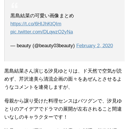
黒島結菜の可愛い画像まとめ
https://t.co/6HIJhKtQIm
pic.twitter.com/DLqwzO2yNa
— beauty (@beauty03beauty)
February 2, 2020
黒島結菜さん演じる汐見ゆとりは、ド天然で空気が読
めず、芹沢達美ら清流企画の面々をあぜんとさせるよ
うなコメントを連発しますが、
母親から譲り受けた料理センスはバツグンで、汐見ゆ
とりのアイデアでドラマの展開が左右されること間違
いなしのキャラクターです！