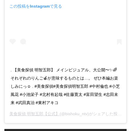
この投稿をInstagramで見る
. 【美食探偵 明智五郎】 メインビジュアル、大公開〜✨🌈
それぞれのりんご🍎が意味するものとは…。 ぜひ本編お楽
しみにっ☺️ . #美食探偵#美食探偵明智五郎 #中村倫也 #小芝
風花 #小池栄子 #北村有起哉 #佐藤寛太 #富田望生 #志田未
来 #武田真治 #東村アキコ
美食探偵 明智五郎【公式】
(@bishoku_ntv)がシェアした投稿 -
2