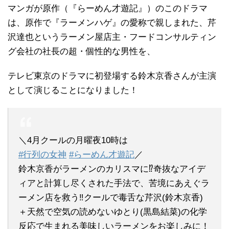
マンガが原作（『らーめん才遊記』）のこのドラマ
は、原作で『ラーメンハゲ』の愛称で親しまれた、芹
沢達也というラーメン屋店主・フードコンサルティン
グ会社の社長の超・個性的な男性を、
テレビ東京のドラマに初登場する鈴木京香さんが主演
として演じることになりました！
＼4月クールの月曜夜10時は
#行列の女神
#らーめん才遊記
／
鈴木京香がラーメンのカリスマに⁉️奇抜なアイデ
ィアと計算し尽くされた手法で、苦境にあえぐラ
ーメン店を救う‼️クールで毒舌な芹沢(鈴木京香)
＋天然で空気の読めないゆとり(黒島結菜)の化学
反応で生まれる美味しいラーメンをお楽しみに！