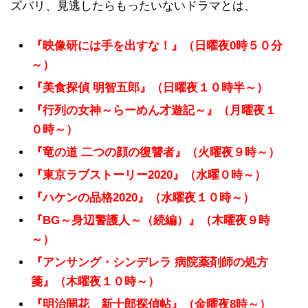
ズバリ、見逃したらもったいないドラマとは、
『映像研には手を出すな！』（日曜夜0時５０分
～）
『美食探偵 明智五郎』（日曜夜１０時半～）
『行列の女神～らーめん才遊記～』（月曜夜１
０時～）
『竜の道 二つの顔の復讐者』（火曜夜９時～）
『東京ラブストーリー2020』（水曜０時～）
『ハケンの品格2020』（水曜夜１０時～）
『BG～身辺警護人～（続編）』（木曜夜９時
～）
『アンサング・シンデレラ 病院薬剤師の処方
箋』（木曜夜１０時～）
『明治開花 新十郎探偵帖』（金曜夜8時～）