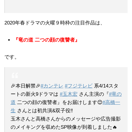
2020年春ドラマの火曜９時枠の注目作品は、
『竜の道 二つの顔の復讐者』
です。
🎉本日解禁🎉
#カンテレ
#フジテレビ
系4/14スタ
ートの新火9ドラマは
#玉木宏
さん主演の『
#竜の
道
二つの顔の復讐者』をお届けします😊
#高橋一
生
さんとは初共演&双子役‼️
玉木さんと高橋さんからのメッセージや広告撮影
のメイキングを収めたSP映像が到着しました🔥