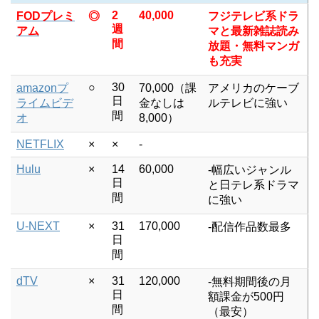
2
40,000
FODプレミ
◎
フジテレビ系ドラ
週
アム
マと最新雑誌読み
間
放題・無料マンガ
も充実
○
30
amazonプ
70,000（課
アメリカのケーブ
日
ライムビデ
金なしは
ルテレビに強い
間
オ
8,000）
NETFLIX
×
×
-
Hulu
×
14
60,000
-幅広いジャンル
日
と日テレ系ドラマ
間
に強い
U-NEXT
×
31
170,000
-配信作品数最多
日
間
dTV
×
31
120,000
-無料期間後の月
日
額課金が500円
間
（最安）