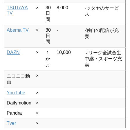
TSUTAYA
×
30
8,000
-ツタヤのサービ
TV
日
ス
間
Abema TV
×
30
-
-独自の配信が充
日
実
間
DAZN
×
10,000
１
-Jリーグ全試合生
か
中継・スポーツ充
月
実
×
ニコニコ動
画
YouTube
×
Dailymotion
×
Pandra
×
Tver
×