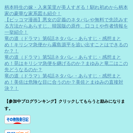
柄本時生の嫁・入来茉里が美人すぎる！馴れ初めから柄本
家の豪華な家系図も紹介！
【ピッコマ漫画】悪女の定義のネタバレや無料で先読みす
る方法からあらすじ、韓国版の原作、口コミや作者情報を
一挙紹介！
竜の道（ドラマ）第6話ネタバレ・あらすじ・感想まと
め！キリシマ急便から霧島源平を追い出すことはできるの
か？！
竜の道（ドラマ）第5話ネタバレ・あらすじ・感想まと
め！晃はキリシマ急便を継げるのか？まゆみと竜二はこの
先どうなるのか？
竜の道（ドラマ）第4話ネタバレ・あらすじ・感想まと
め！美佐は危険な目に合うのか？美佐とまゆみの直接対
決？！
【参加中ブログランキング】クリックしてもらうと励みになりま
す。