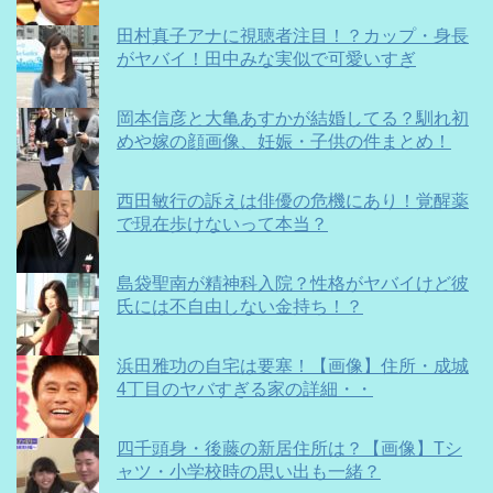
田村真子アナに視聴者注目！？カップ・身長
がヤバイ！田中みな実似で可愛いすぎ
岡本信彦と大亀あすかが結婚してる？馴れ初
めや嫁の顔画像、妊娠・子供の件まとめ！
西田敏行の訴えは俳優の危機にあり！覚醒薬
で現在歩けないって本当？
島袋聖南が精神科入院？性格がヤバイけど彼
氏には不自由しない金持ち！？
浜田雅功の自宅は要塞！【画像】住所・成城
4丁目のヤバすぎる家の詳細・・
四千頭身・後藤の新居住所は？【画像】Tシ
ャツ・小学校時の思い出も一緒？