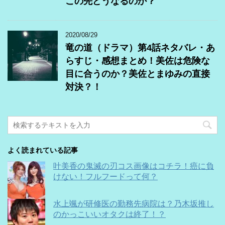
この先どうなるのか？
2020/08/29
竜の道（ドラマ）第4話ネタバレ・あ
らすじ・感想まとめ！美佐は危険な
目に合うのか？美佐とまゆみの直接
対決？！
よく読まれている記事
叶美香の鬼滅の刃コス画像はコチラ！癌に負
けない！フルフードって何？
水上颯が研修医の勤務先病院は？乃木坂推し
のかっこいいオタクは終了！？