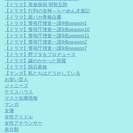
【ドラマ】美食探偵 明智五郎
【ドラマ】行列の女神～らーめん才遊記
【ドラマ】親バカ青春白書
【ドラマ】警視庁捜査一課9係season1
【ドラマ】警視庁捜査一課9係season10
【ドラマ】警視庁捜査一課9係season11
【ドラマ】警視庁捜査一課9係season2
【ドラマ】警視庁捜査一課9係season7
【ドラマ】野ブタをプロデュース
【ドラマ】鍵のかかった部屋
【ドラマ】隕石家族
【マンガ】私たちはどうかしている
お笑い芸人
ジャニーズ
テラスハウス
マスク在庫情報
マンガ
女優
女性アイドル
女性アナウンサー
未分類