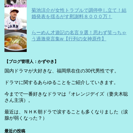
菊池涼介が女性トラブルで調停申し立て！結
婚発表を揺るがす慰謝料８０００万！
らーめん才遊記の名言９選！思わず笑っちゃ
う過激発言集w【行列の女神原作】
【ブログ管理人：かずやき】
国内ドラマが大好きな、福岡県在住の30代男性です。
ドラマに関するあらゆることをご紹介していきます。
今までで一番好きなドラマは『オレンジデイズ（妻夫木聡
さん主演）。
最近は、ＮＨＫ朝ドラで涙することも多くなりました（涙
腺が弱くなった？）
最近の投稿