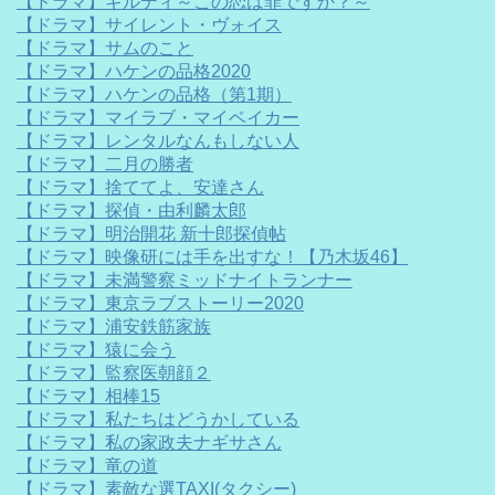
【ドラマ】ギルティ～この恋は罪ですか？～
【ドラマ】サイレント・ヴォイス
【ドラマ】サムのこと
【ドラマ】ハケンの品格2020
【ドラマ】ハケンの品格（第1期）
【ドラマ】マイラブ・マイベイカー
【ドラマ】レンタルなんもしない人
【ドラマ】二月の勝者
【ドラマ】捨ててよ、安達さん
【ドラマ】探偵・由利麟太郎
【ドラマ】明治開花 新十郎探偵帖
【ドラマ】映像研には手を出すな！【乃木坂46】
【ドラマ】未満警察ミッドナイトランナー
【ドラマ】東京ラブストーリー2020
【ドラマ】浦安鉄筋家族
【ドラマ】猿に会う
【ドラマ】監察医朝顔２
【ドラマ】相棒15
【ドラマ】私たちはどうかしている
【ドラマ】私の家政夫ナギサさん
【ドラマ】竜の道
【ドラマ】素敵な選TAXI(タクシー)