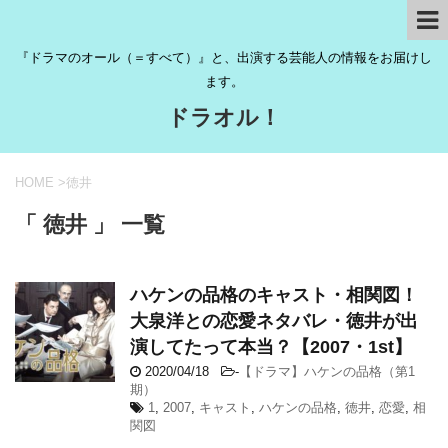
『ドラマのオール（＝すべて）』と、出演する芸能人の情報をお届けし
ます。
ドラオル！
HOME
>
徳井
「 徳井 」 一覧
ハケンの品格のキャスト・相関図！
大泉洋との恋愛ネタバレ・徳井が出
演してたって本当？【2007・1st】
2020/04/18
-
【ドラマ】ハケンの品格（第1
期）
1
,
2007
,
キャスト
,
ハケンの品格
,
徳井
,
恋愛
,
相
関図