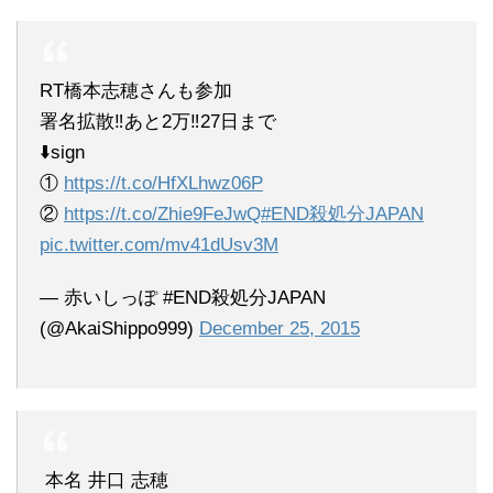
RT橋本志穂さんも参加
署名拡散‼️あと2万‼️27日まで
⬇️sign
①
https://t.co/HfXLhwz06P
②
https://t.co/Zhie9FeJwQ
#END殺処分JAPAN
pic.twitter.com/mv41dUsv3M
— 赤いしっぽ #END殺処分JAPAN
(@AkaiShippo999)
December 25, 2015
本名 井口 志穂