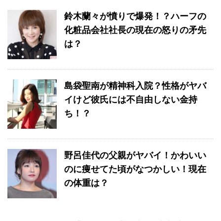
鈴木蘭々が憤りで爆発！？ハーフの
化粧品会社社長の現在の怒りの矛先
は？
島袋聖南が精神科入院？性格がヤバ
イけど彼氏には不自由しない金持
ち！？
野呂佳代の父親がヤバイ！かわいい
のに痩せてた頃がなつかしい！現在
の体重は？