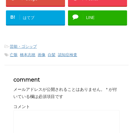
B!
はてブ
LINE
-
芸能・ゴシップ
-
亡骸
,
橋本志穂
,
画像
,
白髪
,
認知症検査
comment
メールアドレスが公開されることはありません。
*
が付
いている欄は必須項目です
コメント