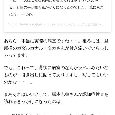
「あー、父はこんな質問にも答えられなさそうな気がす
る」と親の事が益々気がかりになったのでした。 兎にも角
にも、 一安心。
Shiho Hashimoto
(@shihohashimoto3)がシェアした投稿 -
2020
あらら、本当に実際の病室ですね・・。後ろには、旦
那様のガダルカナル・タカさんが付き添いでいらっし
ゃってます。
でも、これって、背後に病室のなんかラベルみたいな
ものが、引き出しに貼ってありますし、写してもいい
のかな・・・。
まあそれはいいとして、橋本志穂さんが認知症検査を
訪れるきっかけになったのは、