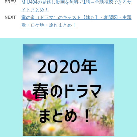
PREV
MIU404の見逃し動画を無料で1話～全話視聴できるサ
イトまとめ！
NEXT
竜の道（ドラマ）のキャスト【妹も】・相関図・主題
歌・ロケ地・原作まとめ！