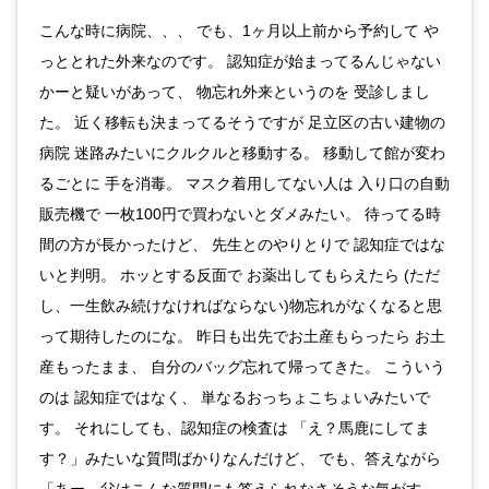
こんな時に病院、、、 でも、1ヶ月以上前から予約して や
っととれた外来なのです。 認知症が始まってるんじゃない
かーと疑いがあって、 物忘れ外来というのを 受診しまし
た。 近く移転も決まってるそうですが 足立区の古い建物の
病院 迷路みたいにクルクルと移動する。 移動して館が変わ
るごとに 手を消毒。 マスク着用してない人は 入り口の自動
販売機で 一枚100円で買わないとダメみたい。 待ってる時
間の方が長かったけど、 先生とのやりとりで 認知症ではな
いと判明。 ホッとする反面で お薬出してもらえたら (ただ
し、一生飲み続けなければならない)物忘れがなくなると思
って期待したのにな。 昨日も出先でお土産もらったら お土
産もったまま、 自分のバッグ忘れて帰ってきた。 こういう
のは 認知症ではなく、 単なるおっちょこちょいみたいで
す。 それにしても、認知症の検査は 「え？馬鹿にしてま
す？」みたいな質問ばかりなんだけど、 でも、答えながら