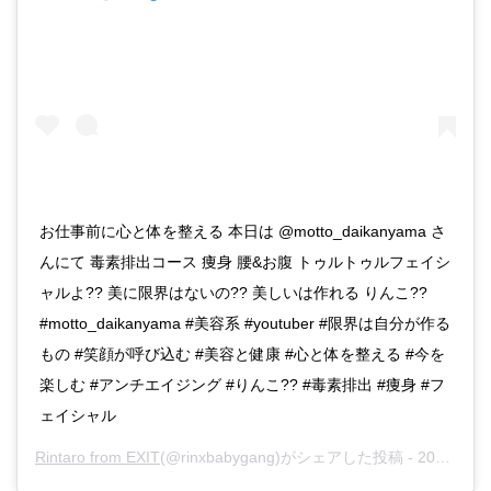
お仕事前に心と体を整える 本日は @motto_daikanyama さ
んにて 毒素排出コース 痩身 腰&お腹 トゥルトゥルフェイシ
ャルよ?? 美に限界はないの?? 美しいは作れる りんこ??
#motto_daikanyama #美容系 #youtuber #限界は自分が作る
もの #笑顔が呼び込む #美容と健康 #心と体を整える #今を
楽しむ #アンチエイジング #りんこ?? #毒素排出 #痩身 #フ
ェイシャル
Rintaro from EXIT
(@rinxbabygang)がシェアした投稿 -
2019年 9月月23日午後8時07分PDT