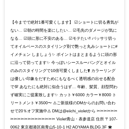
【今までで絶対1番可愛くします】 ☑︎ショートに切る勇気が
ない… ☑︎朝の時間を楽にしたい… ☑︎毛先のダメージが気に
なる… ☑︎頭に形に不安のある… ☑︎モテたい‼︎ バッサリ切っ
てオイルベースのスタイリング剤で艶っと丸みショートに#
イメチェン しましょう✨ ポイントはまとまるように頭の形
に沿って切ってます✨ 今っぽいシースルーバングとオイル
のみのスタイリングで10倍可愛くしました❣️ カラーリング
は優しい印象をだすためにもなるべく透明感の出せる配合
で💯 あなたにも絶対に似合うはず… 年齢、髪質、顔型問わ
ず確実にご提案致します✨️ カット￥6000 カラー￥8000 ト
リートメント￥3500〜 ⚠️ご新規様のDMからのお問い合わ
せで20％オフ実施中⚠️ DMは@eiichi_violetから ✂︎✂︎✂︎✂︎✂︎✂︎
✂︎✂︎✂︎✂︎✂︎✂︎✂︎✂︎✂︎✂︎✂︎✂︎✂︎ Violet青山・表参道店 住所 〒107-
0062 東京都港区南青山5-10-1 H2 AOYAMA BLDG.3F ☎︎