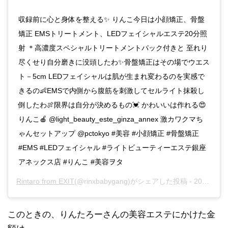
収録前に心と身体を整える✨ りんこ今日は小顔矯正、骨盤
矯正 EMSトリートメント、LEDフェイシャルエステ20分照
射 ＊高濃度スペシャルトリートメントパック付きと 至れり
尽くせり自分磨きに没頭したわ✨骨盤矯正はその場でウエス
ト－5cm LEDフェイシャルは肌が生まれ変わるのを実感で
きるの👶EMSで内側から腹筋を刺激してセルライト抹殺し
倒したわ🍖限界は自分が決めるもの💓 かわいいは作れる😍
りんこ🍎 @light_beauty_este_ginza_annex 激カワクマち
ゃんセットアップ @pctokyo #美容 #小顔矯正 #骨盤矯正
#EMS #LEDフェイシャル #ライトビューティーエステ銀座
アネックス店 #りんこ #美容ヲタ
Rintaro from EXIT
(@rinxbabygang)がシェアした投稿 -
2019年10月月2日午前1時23分PDT
このときの、りんたろーさんの美容エステにかけた金