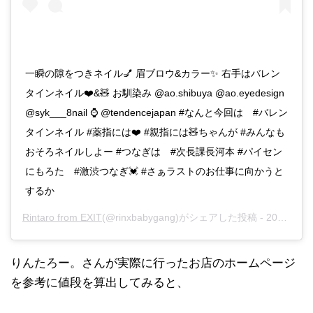
一瞬の隙をつきネイル💅 眉ブロウ&カラー✨ 右手はバレン
タインネイル❤️&🧸 お馴染み @ao.shibuya @ao.eyedesign
@syk___8nail ⌚️ @tendencejapan #なんと今回は #バレン
タインネイル #薬指には❤️ #親指には🧸ちゃんが #みんなも
おそろネイルしよー #つなぎは #次長課長河本 #パイセン
にもろた #激渋つなぎ💓 #さぁラストのお仕事に向かうと
するか
Rintaro from EXIT
(@rinxbabygang)がシェアした投稿 -
2020年 1月月31日午前2時18分PST
りんたろー。さんが実際に行ったお店のホームページ
を参考に値段を算出してみると、