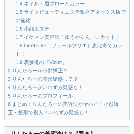
1.4
ネイル・眉ブローとカラー
1.5
ライトビューティエステ銀座アネックス店で
の施術
1.6
小顔エステ
1.7
イケメン美容師「ゆうやくん」にカット！
1.8
fairebriller（フェールブリエ）恵比寿でカッ
ト！
1.9
表参道の『Violet』
2
りんたろーが小顔矯正？
3
りんたろーの整形疑惑って？
4
りんたろーがいれずみ疑惑も！
5
りんたろーのプロフィール
6
まとめ：りんたろーの美容法がヤバイ！小顔矯
正・整形で別人？いれずみ疑惑も！
りんたろーの美容法は？【驚き】