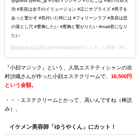
@guess @krkc_jp #小顔マジシャン #りんこは #美の引田天
功 #美容は女子のイリュージョン #正にサプライズ #男子を
あっと驚かす #気付いた時には #フォリーンラブ #美容は恋
の落とし穴 #豊胸したい #豊胸と繋がりたい #matt君になり
たい
Rintaro from EXIT
(@rinxbabygang)がシェアした投稿 -
2019年11月月21日午後8時05分PST
『小顔マジック』という、人気エステティシャンの吉
村沙織さんが作った小顔エステクリームで、
16,500円
という金額。
・・・エステクリームとかって、高いんですね（棒読
み）。
イケメン美容師「ゆうやくん」にカット！