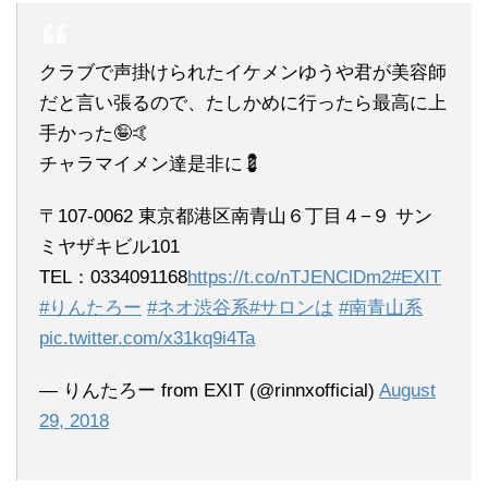
クラブで声掛けられたイケメンゆうや君が美容師
だと言い張るので、たしかめに行ったら最高に上
手かった🤪🤙
チャラマイメン達是非に💈
〒107-0062 東京都港区南青山６丁目４−９ サン
ミヤザキビル101
TEL：0334091168
https://t.co/nTJENClDm2
#EXIT
#りんたろー
#ネオ渋谷系
#サロンは
#南青山系
pic.twitter.com/x31kq9i4Ta
— りんたろー from EXIT (@rinnxofficial)
August
29, 2018