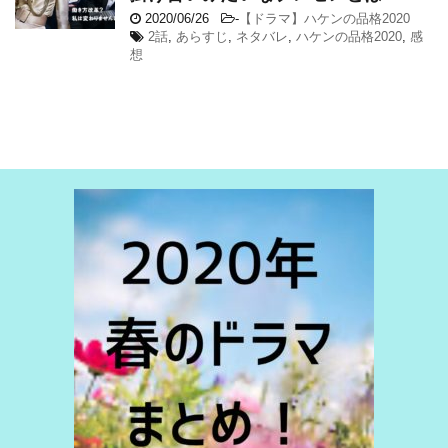
2020/06/26
-
【ドラマ】ハケンの品格2020
2話
,
あらすじ
,
ネタバレ
,
ハケンの品格2020
,
感
想