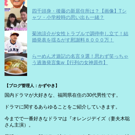
四千頭身・後藤の新居住所は？【画像】Tシ
ャツ・小学校時の思い出も一緒？
菊池涼介が女性トラブルで調停申し立て！結
婚発表を揺るがす慰謝料８０００万！
らーめん才遊記の名言９選！思わず笑っちゃ
う過激発言集w【行列の女神原作】
【ブログ管理人：かずやき】
国内ドラマが大好きな、福岡県在住の30代男性です。
ドラマに関するあらゆることをご紹介していきます。
今までで一番好きなドラマは『オレンジデイズ（妻夫木聡
さん主演）。