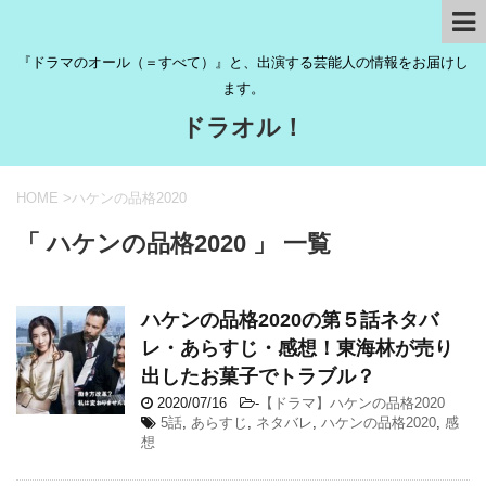
『ドラマのオール（＝すべて）』と、出演する芸能人の情報をお届けし
ます。
ドラオル！
HOME
>
ハケンの品格2020
「 ハケンの品格2020 」 一覧
ハケンの品格2020の第５話ネタバ
レ・あらすじ・感想！東海林が売り
出したお菓子でトラブル？
2020/07/16
-
【ドラマ】ハケンの品格2020
5話
,
あらすじ
,
ネタバレ
,
ハケンの品格2020
,
感
想