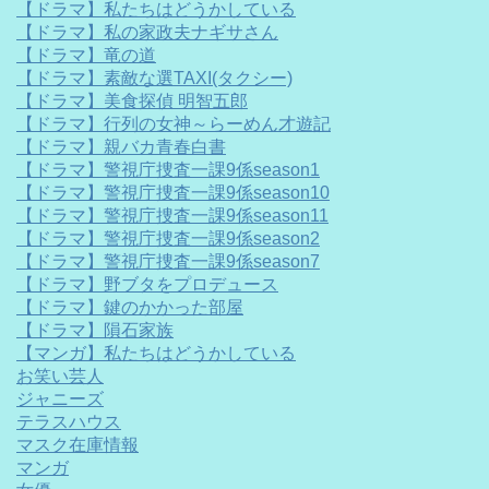
【ドラマ】私たちはどうかしている
【ドラマ】私の家政夫ナギサさん
【ドラマ】竜の道
【ドラマ】素敵な選TAXI(タクシー)
【ドラマ】美食探偵 明智五郎
【ドラマ】行列の女神～らーめん才遊記
【ドラマ】親バカ青春白書
【ドラマ】警視庁捜査一課9係season1
【ドラマ】警視庁捜査一課9係season10
【ドラマ】警視庁捜査一課9係season11
【ドラマ】警視庁捜査一課9係season2
【ドラマ】警視庁捜査一課9係season7
【ドラマ】野ブタをプロデュース
【ドラマ】鍵のかかった部屋
【ドラマ】隕石家族
【マンガ】私たちはどうかしている
お笑い芸人
ジャニーズ
テラスハウス
マスク在庫情報
マンガ