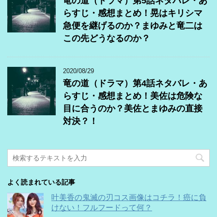
竜の道（ドラマ）第5話ネタバレ・あ
らすじ・感想まとめ！晃はキリシマ
急便を継げるのか？まゆみと竜二は
この先どうなるのか？
2020/08/29
竜の道（ドラマ）第4話ネタバレ・あ
らすじ・感想まとめ！美佐は危険な
目に合うのか？美佐とまゆみの直接
対決？！
よく読まれている記事
叶美香の鬼滅の刃コス画像はコチラ！癌に負
けない！フルフードって何？