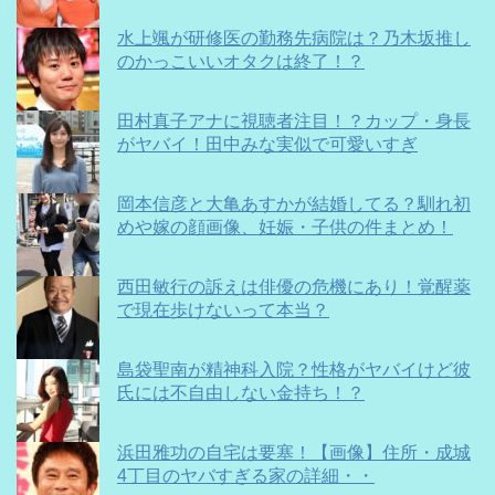
水上颯が研修医の勤務先病院は？乃木坂推し
のかっこいいオタクは終了！？
田村真子アナに視聴者注目！？カップ・身長
がヤバイ！田中みな実似で可愛いすぎ
岡本信彦と大亀あすかが結婚してる？馴れ初
めや嫁の顔画像、妊娠・子供の件まとめ！
西田敏行の訴えは俳優の危機にあり！覚醒薬
で現在歩けないって本当？
島袋聖南が精神科入院？性格がヤバイけど彼
氏には不自由しない金持ち！？
浜田雅功の自宅は要塞！【画像】住所・成城
4丁目のヤバすぎる家の詳細・・