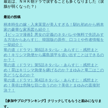
最近は、ＮＨＫ朝ドラで涙することも多くなりました（涙
腺が弱くなった？）
最近の投稿
柄本時生の嫁・入来茉里が美人すぎる！馴れ初めから柄本
家の豪華な家系図も紹介！
【ピッコマ漫画】悪女の定義のネタバレや無料で先読みす
る方法からあらすじ、韓国版の原作、口コミや作者情報を
一挙紹介！
竜の道（ドラマ）第6話ネタバレ・あらすじ・感想まと
め！キリシマ急便から霧島源平を追い出すことはできるの
か？！
竜の道（ドラマ）第5話ネタバレ・あらすじ・感想まと
め！晃はキリシマ急便を継げるのか？まゆみと竜二はこの
先どうなるのか？
竜の道（ドラマ）第4話ネタバレ・あらすじ・感想まと
め！美佐は危険な目に合うのか？美佐とまゆみの直接対
決？！
【参加中ブログランキング】クリックしてもらうと励みになりま
す。