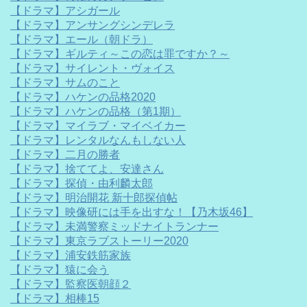
【ドラマ】アシガール
【ドラマ】アンサングシンデレラ
【ドラマ】エール（朝ドラ）
【ドラマ】ギルティ～この恋は罪ですか？～
【ドラマ】サイレント・ヴォイス
【ドラマ】サムのこと
【ドラマ】ハケンの品格2020
【ドラマ】ハケンの品格（第1期）
【ドラマ】マイラブ・マイベイカー
【ドラマ】レンタルなんもしない人
【ドラマ】二月の勝者
【ドラマ】捨ててよ、安達さん
【ドラマ】探偵・由利麟太郎
【ドラマ】明治開花 新十郎探偵帖
【ドラマ】映像研には手を出すな！【乃木坂46】
【ドラマ】未満警察ミッドナイトランナー
【ドラマ】東京ラブストーリー2020
【ドラマ】浦安鉄筋家族
【ドラマ】猿に会う
【ドラマ】監察医朝顔２
【ドラマ】相棒15