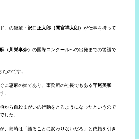
ド」の後輩・
沢口正太郎（間宮祥太朗）
が仕事を持って
麻（川栄李奈）
の国際コンクールへの出発までの警護で
きたのです。
ぐに恵麻の姉であり、事務所の社長でもある
守尾美和
す。
頃から自殺まがいの行動をとるようになったというので
でした。
が、島崎は「護ることに変わりないだろ」と依頼を引き