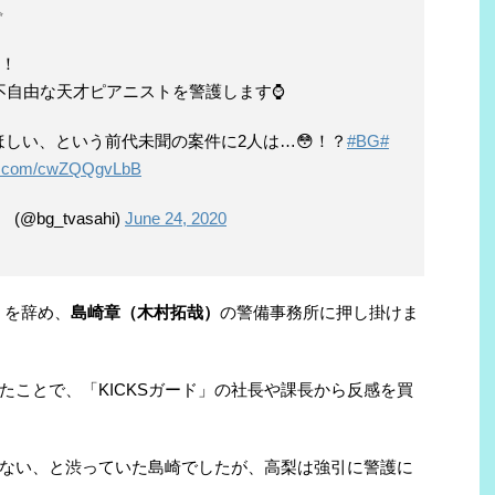
✨
！
不自由な天才ピアニストを警護します⌚
しい、という前代未聞の案件に2人は…😳！？
#BG
#
ter.com/cwZQQgvLbB
bg_tvasahi)
June 24, 2020
」を辞め、
島崎章（木村拓哉）
の警備事務所に押し掛けま
たことで、「
KICKS
ガード」の社長や課長から反感を買
ない、と渋っていた島崎でしたが、高梨は強引に警護に