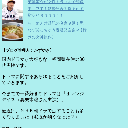
菊池涼介が女性トラブルで調停
申し立て！結婚発表を揺るがす
慰謝料８０００万！
らーめん才遊記の名言９選！思
わず笑っちゃう過激発言集w【行
列の女神原作】
【ブログ管理人：かずやき】
国内ドラマが大好きな、福岡県在住の30
代男性です。
ドラマに関するあらゆることをご紹介し
ていきます。
今までで一番好きなドラマは『オレンジ
デイズ（妻夫木聡さん主演）。
最近は、ＮＨＫ朝ドラで涙することも多
くなりました（涙腺が弱くなった？）