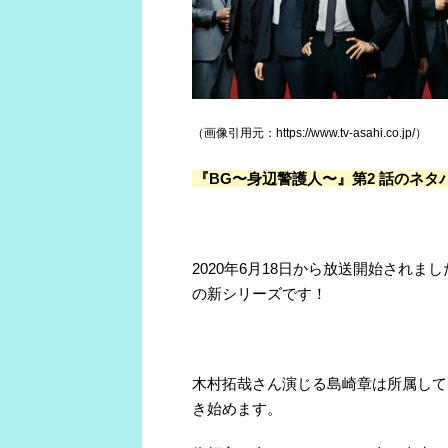
（画像引用元：https://www.tv-asahi.co.jp/）
『BG〜身辺警護人〜』第2
話のネタ
2020
年
6
月
18
日から放送開始されまし
の新シリーズです！
木村拓哉さん演じる島崎章は所属して
き始めます。