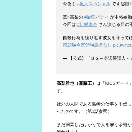
今夜も
#拡大スペシャル
です👏🏻
章×高梨の
#最強バディ
が本格始動
今回は
#川栄李奈
さん演じる目の
自殺行為を繰り返す彼女を守ってほ
第2話
#今夜9時
#誤差なし
pic.twit
— 【公式】『ＢＧ～身辺警護人～』 (@
高梨雅也（斎藤工）
は「
KICS
ガード
す。
社外の人間である島崎の仕事を手伝っ
ったのです。（第
1
話参照）
まだ開業したばかりで人を雇う余裕が
加わります。