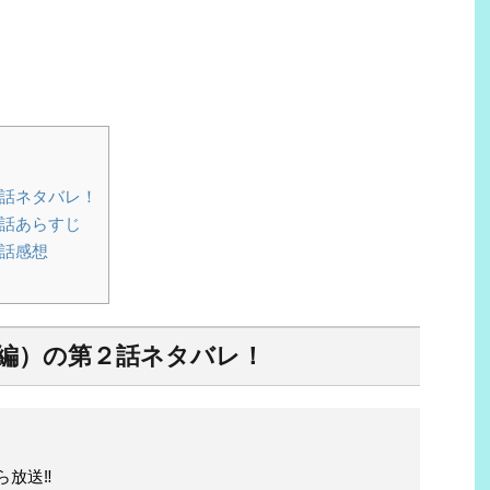
２話ネタバレ！
話あらすじ
話感想
続編）の第２話ネタバレ！
放送‼️