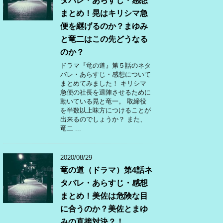
タバレ・あらすじ・感想
まとめ！晃はキリシマ急
便を継げるのか？まゆみ
と竜二はこの先どうなる
のか？
ドラマ『竜の道』第５話のネタ
バレ・あらすじ・感想について
まとめてみました！ キリシマ
急便の社長を退陣させるために
動いている晃と竜一。 取締役
を半数以上味方につけることが
出来るのでしょうか？ また、
竜二 ...
2020/08/29
竜の道（ドラマ）第4話ネ
タバレ・あらすじ・感想
まとめ！美佐は危険な目
に合うのか？美佐とまゆ
みの直接対決？！