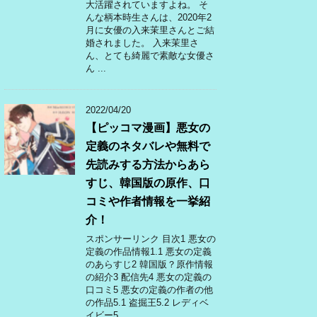
大活躍されていますよね。 そ
んな柄本時生さんは、2020年2
月に女優の入来茉里さんとご結
婚されました。 入来茉里さ
ん、とても綺麗で素敵な女優さ
ん ...
2022/04/20
【ピッコマ漫画】悪女の
定義のネタバレや無料で
先読みする方法からあら
すじ、韓国版の原作、口
コミや作者情報を一挙紹
介！
スポンサーリンク 目次1 悪女の
定義の作品情報1.1 悪女の定義
のあらすじ2 韓国版？原作情報
の紹介3 配信先4 悪女の定義の
口コミ5 悪女の定義の作者の他
の作品5.1 盗掘王5.2 レディベ
イビー5 ...