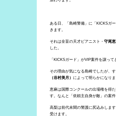
ある日、「島崎警備」に「
KICKS
ガー
きます。
それは全盲の天才ピアニスト・
守尾恵
した。
「
KICKS
ガード」が
VIP
案件を譲って
その理由が気になる島崎でしたが、す
（谷村美月）
によって明らかになりま
恵麻は国際コンクールの出場権を得た
す。なんと「依頼主自身が敵」の案件
高梨は前代未聞の警護に尻込みします
受けます。