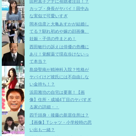
田村真子アナに視聴者注目！？
カップ・身長がヤバイ！田中み
な実似で可愛いすぎ
岡本信彦と大亀あすかが結婚し
てる？馴れ初めや嫁の顔画像、
妊娠・子供の件まとめ！
西田敏行の訴えは俳優の危機に
あり！覚醒薬で現在歩けないっ
て本当？
島袋聖南が精神科入院？性格が
ヤバイけど彼氏には不自由しな
い金持ち！？
浜田雅功の自宅は要塞！【画
像】住所・成城4丁目のヤバすぎ
る家の詳細・・
四千頭身・後藤の新居住所は？
【画像】Tシャツ・小学校時の思
い出も一緒？