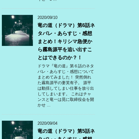
2020/09/10
竜の道（ドラマ）第6話ネ
タバレ・あらすじ・感想
まとめ！キリシマ急便か
ら霧島源平を追い出すこ
とはできるのか？！
ドラマ『竜の道』第６話のネタ
バレ・あらすじ・感想について
まとめてみました！ 突然倒れ
た霧島源平の妻芙有子。 源平
は動揺してしまい仕事を放り出
してしまいます。 これはチャ
ンスと竜一は晃に取締役会を開
かせ ...
2020/09/04
竜の道（ドラマ）第5話ネ