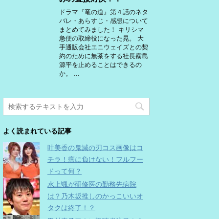
ドラマ『竜の道』第４話のネタ
バレ・あらすじ・感想について
まとめてみました！ キリシマ
急便の取締役になった晃。 大
手通販会社エニウェイズとの契
約のために無茶をする社長霧島
源平を止めることはできるの
か。 ...
よく読まれている記事
叶美香の鬼滅の刃コス画像はコ
チラ！癌に負けない！フルフー
ドって何？
水上颯が研修医の勤務先病院
は？乃木坂推しのかっこいいオ
タクは終了！？