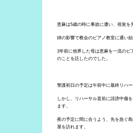
恵麻は
5
歳の時に事故に遭い、視覚を
姉の影響で教会のピアノ教室に通い始
3
年前に他界した母は恵麻を一流のピ
のことを託したのでした。
警護初日の予定は午前中に最終リハー
しかし、リハーサル直前に誹謗中傷を
ます。
夜の予定に間に合うよう、先を急ぐ島
屋を訪れます。