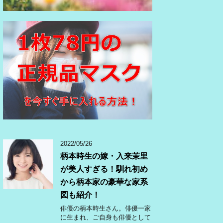
2022/05/26
柄本時生の嫁・入来茉里
が美人すぎる！馴れ初め
から柄本家の豪華な家系
図も紹介！
俳優の柄本時生さん。俳優一家
に生まれ、ご自身も俳優として