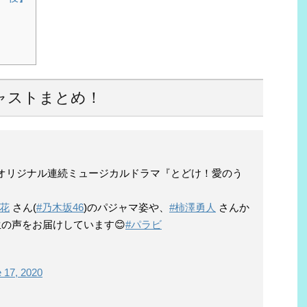
キャストまとめ！
では、オリジナル連続ミュージカルドラマ『とどけ！愛のう
梨花
さん(
#乃木坂46
)のパジャマ姿や、
#柿澤勇人
さんか
の声をお届けしています😊
#パラビ
 17, 2020