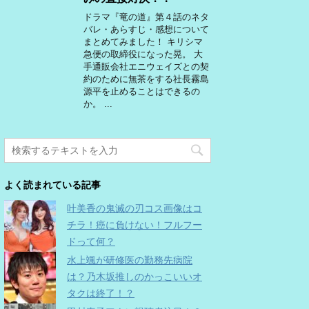
ドラマ『竜の道』第４話のネタ
バレ・あらすじ・感想について
まとめてみました！ キリシマ
急便の取締役になった晃。 大
手通販会社エニウェイズとの契
約のために無茶をする社長霧島
源平を止めることはできるの
か。 ...
よく読まれている記事
叶美香の鬼滅の刃コス画像はコ
チラ！癌に負けない！フルフー
ドって何？
水上颯が研修医の勤務先病院
は？乃木坂推しのかっこいいオ
タクは終了！？