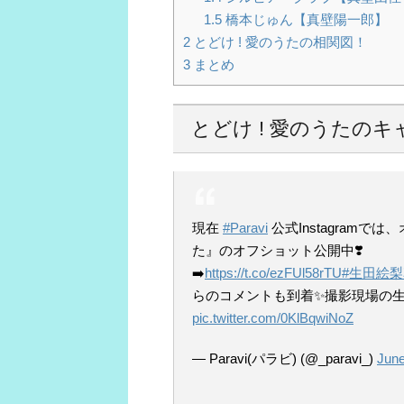
1.5
橋本じゅん【真壁陽一郎】
2
とどけ ! 愛のうたの相関図！
3
まとめ
とどけ ! 愛のうたの
現在
#Paravi
公式Instagram
た』のオフショット公開中❣️
➡️
https://t.co/ezFUl58rTU
#生田絵
らのコメントも到着✨撮影現場の生
pic.twitter.com/0KlBqwiNoZ
— Paravi(パラビ) (@_paravi_)
June