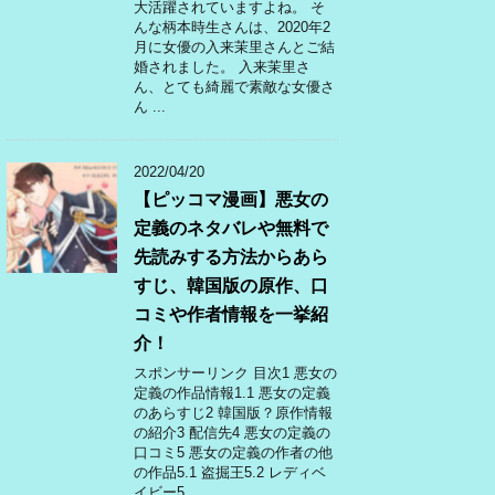
大活躍されていますよね。 そ
んな柄本時生さんは、2020年2
月に女優の入来茉里さんとご結
婚されました。 入来茉里さ
ん、とても綺麗で素敵な女優さ
ん ...
2022/04/20
【ピッコマ漫画】悪女の
定義のネタバレや無料で
先読みする方法からあら
すじ、韓国版の原作、口
コミや作者情報を一挙紹
介！
スポンサーリンク 目次1 悪女の
定義の作品情報1.1 悪女の定義
のあらすじ2 韓国版？原作情報
の紹介3 配信先4 悪女の定義の
口コミ5 悪女の定義の作者の他
の作品5.1 盗掘王5.2 レディベ
イビー5 ...