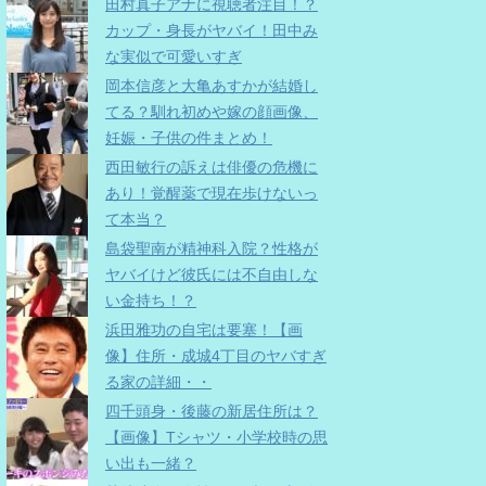
田村真子アナに視聴者注目！？
カップ・身長がヤバイ！田中み
な実似で可愛いすぎ
岡本信彦と大亀あすかが結婚し
てる？馴れ初めや嫁の顔画像、
妊娠・子供の件まとめ！
西田敏行の訴えは俳優の危機に
あり！覚醒薬で現在歩けないっ
て本当？
島袋聖南が精神科入院？性格が
ヤバイけど彼氏には不自由しな
い金持ち！？
浜田雅功の自宅は要塞！【画
像】住所・成城4丁目のヤバすぎ
る家の詳細・・
四千頭身・後藤の新居住所は？
【画像】Tシャツ・小学校時の思
い出も一緒？