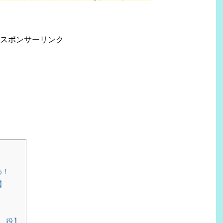
スポンサーリンク
め！
】
 役】