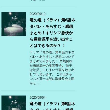
2020/09/10
竜の道（ドラマ）第6話ネ
タバレ・あらすじ・感想
まとめ！キリシマ急便か
ら霧島源平を追い出すこ
とはできるのか？！
ドラマ『竜の道』第６話のネタ
バレ・あらすじ・感想について
まとめてみました！ 突然倒れ
た霧島源平の妻芙有子。 源平
は動揺してしまい仕事を放り出
してしまいます。 これはチャ
ンスと竜一は晃に取締役会を開
かせ ...
2020/09/04
竜の道（ドラマ）第5話ネ