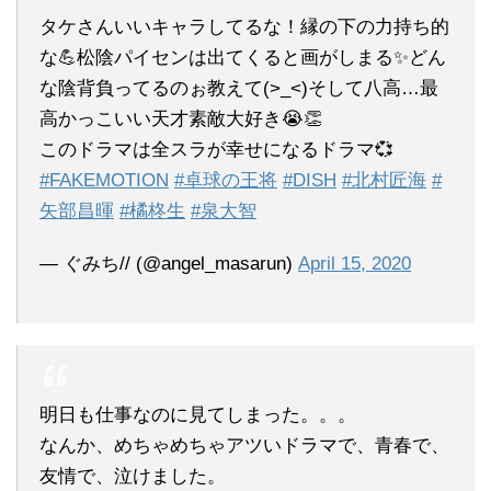
タケさんいいキャラしてるな！縁の下の力持ち的
な💪松陰パイセンは出てくると画がしまる✨どん
な陰背負ってるのぉ教えて(>_<)そして八高…最
高かっこいい天才素敵大好き😭👏
このドラマは全スラが幸せになるドラマ💞
#FAKEMOTION
#卓球の王将
#DISH
#北村匠海
#
矢部昌暉
#橘柊生
#泉大智
— ぐみち// (@angel_masarun)
April 15, 2020
明日も仕事なのに見てしまった。。。
なんか、めちゃめちゃアツいドラマで、青春で、
友情で、泣けました。