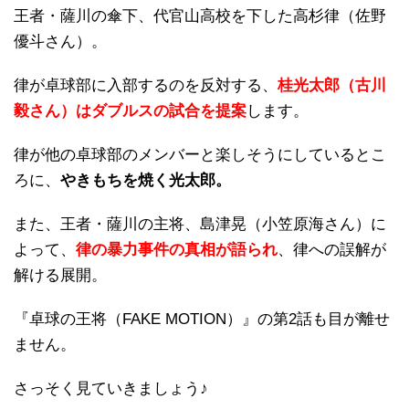
王者・薩川の傘下、代官山高校を下した高杉律（佐野
優斗さん）。
律が卓球部に入部するのを反対する、
桂光太郎（古川
毅さん）はダブルスの試合を提案
します。
律が他の卓球部のメンバーと楽しそうにしているとこ
ろに、
やきもちを焼く光太郎。
また、王者・薩川の主将、島津晃（小笠原海さん）に
よって、
律の暴力事件の真相が語られ
、律への誤解が
解ける展開。
『卓球の王将（FAKE MOTION）』の第2話も目が離せ
ません。
さっそく見ていきましょう♪