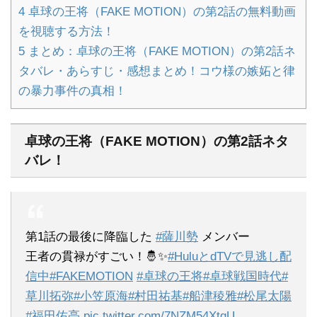
4
卓球の王将（FAKE MOTION）の第2話の無料動画
を視聴する方法！
5
まとめ：卓球の王将（FAKE MOTION）の第2話ネ
タバレ・あらすじ・感想まとめ！コウ様の嫉妬と律
の暴力事件の真相！
卓球の王将（FAKE MOTION）の第2話ネタ
バレ！
第1話の最後に降臨した
#薩川勢
メンバー
王者の貫禄がすごい！🤴✨
#HuluとdTVで見逃し配
信中
#FAKEMOTION
#卓球の王将
#卓球戦国時代
#
草川拓弥
#小笠原海
#村田祐基
#船津稜雅
#松尾太陽
#福田佑亮
pic.twitter.com/7NZM54XtgU