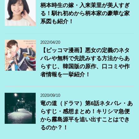
柄本時生の嫁・入来茉里が美人すぎ
る！馴れ初めから柄本家の豪華な家
系図も紹介！
2022/04/20
【ピッコマ漫画】悪女の定義のネタ
バレや無料で先読みする方法からあ
らすじ、韓国版の原作、口コミや作
者情報を一挙紹介！
2020/09/10
竜の道（ドラマ）第6話ネタバレ・あ
らすじ・感想まとめ！キリシマ急便
から霧島源平を追い出すことはでき
るのか？！