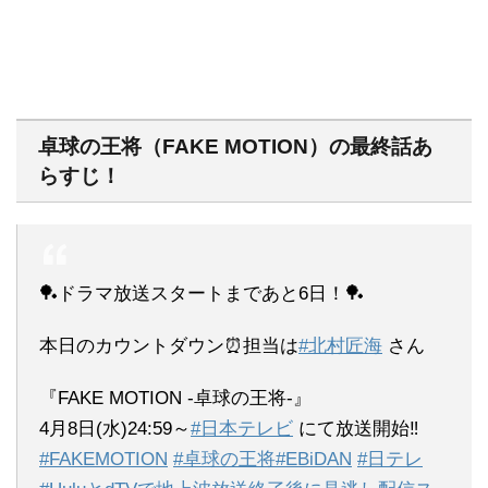
卓球の王将（FAKE MOTION）の最終話あ
らすじ！
🏓ドラマ放送スタートまであと6日！🏓
本日のカウントダウン⏰担当は
#北村匠海
さん
『FAKE MOTION -卓球の王将-』
4月8日(水)24:59～
#日本テレビ
にて放送開始‼
#FAKEMOTION
#卓球の王将
#EBiDAN
#日テレ