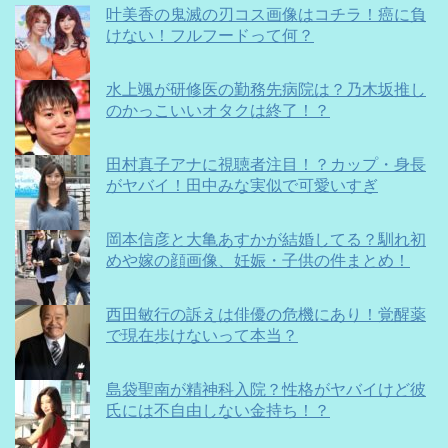
叶美香の鬼滅の刃コス画像はコチラ！癌に負
けない！フルフードって何？
水上颯が研修医の勤務先病院は？乃木坂推し
のかっこいいオタクは終了！？
田村真子アナに視聴者注目！？カップ・身長
がヤバイ！田中みな実似で可愛いすぎ
岡本信彦と大亀あすかが結婚してる？馴れ初
めや嫁の顔画像、妊娠・子供の件まとめ！
西田敏行の訴えは俳優の危機にあり！覚醒薬
で現在歩けないって本当？
島袋聖南が精神科入院？性格がヤバイけど彼
氏には不自由しない金持ち！？