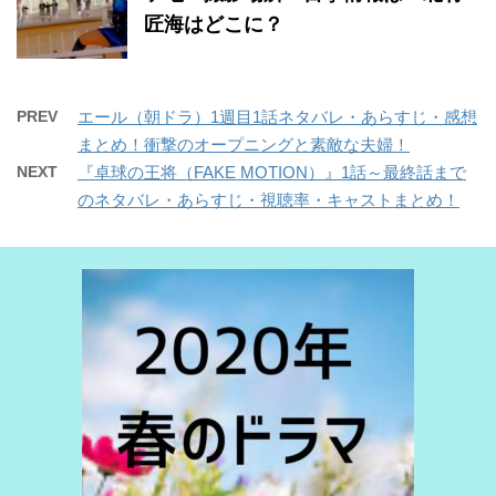
匠海はどこに？
PREV
エール（朝ドラ）1週目1話ネタバレ・あらすじ・感想
まとめ！衝撃のオープニングと素敵な夫婦！
NEXT
『卓球の王将（FAKE MOTION）』1話～最終話まで
のネタバレ・あらすじ・視聴率・キャストまとめ！