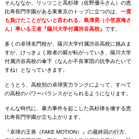
そんななか、リッツこと高杉律（佐野優斗さん）の恵
比寿長門学園がある東東京のトップに立つのは、
一度
も負けたことがないと言われる、島津晃（小笠原海さ
ん）率いる王者『薩川大学付属渋谷高校』
です。
多くの卓球名門校が、薩川大学付属渋谷高校に挑みま
すが、けっきょく敗者の屍が転がっていき、薩川大学
付属渋谷高校の傘下（なんか不良軍団の抗争みたいで
すね）となっていきます。
とうとう、高校別の卓球実力ランクによって、すべて
の高校のパワーバランスがとられるようになります。
そんな時代に、暴力事件を起こした高杉律を擁する恵
比寿長門学園が立ち上がります。
『卓球の王将（FAKE MOTION）』の最終回の行方、