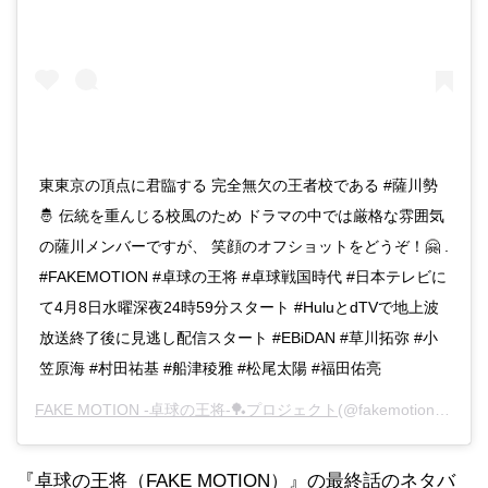
東東京の頂点に君臨する 完全無欠の王者校である #薩川勢
🤴 伝統を重んじる校風のため ドラマの中では厳格な雰囲気
の薩川メンバーですが、 笑顔のオフショットをどうぞ！🤗 .
#FAKEMOTION #卓球の王将 #卓球戦国時代 #日本テレビに
て4月8日水曜深夜24時59分スタート #HuluとdTVで地上波
放送終了後に見逃し配信スタート #EBiDAN #草川拓弥 #小
笠原海 #村田祐基 #船津稜雅 #松尾太陽 #福田佑亮
FAKE MOTION -卓球の王将-🏓プロジェクト
(@fakemotion_pj)がシェアした投稿 -
『卓球の王将（FAKE MOTION）』の最終話のネタバ