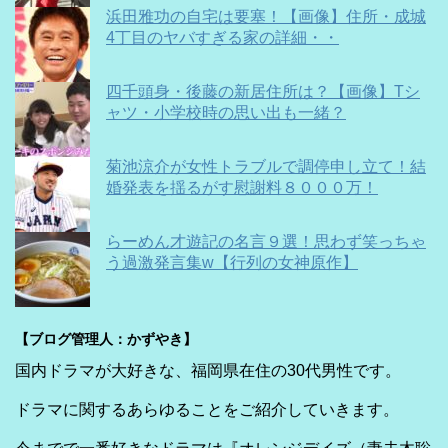
浜田雅功の自宅は要塞！【画像】住所・成城
4丁目のヤバすぎる家の詳細・・
四千頭身・後藤の新居住所は？【画像】Tシ
ャツ・小学校時の思い出も一緒？
菊池涼介が女性トラブルで調停申し立て！結
婚発表を揺るがす慰謝料８０００万！
らーめん才遊記の名言９選！思わず笑っちゃ
う過激発言集w【行列の女神原作】
【ブログ管理人：かずやき】
国内ドラマが大好きな、福岡県在住の30代男性です。
ドラマに関するあらゆることをご紹介していきます。