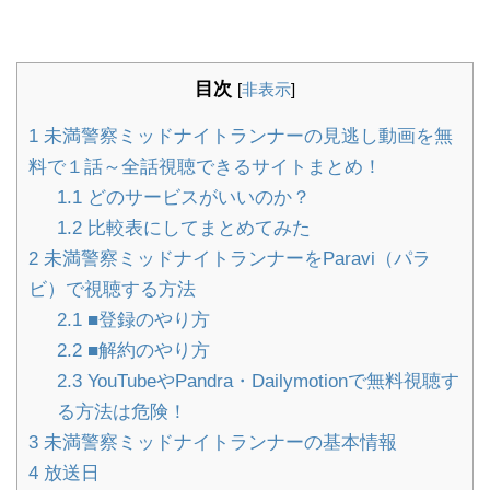
目次
[
非表示
]
1
未満警察ミッドナイトランナーの見逃し動画を無
料で１話～全話視聴できるサイトまとめ！
1.1
どのサービスがいいのか？
1.2
比較表にしてまとめてみた
2
未満警察ミッドナイトランナーをParavi（パラ
ビ）で視聴する方法
2.1
■登録のやり方
2.2
■解約のやり方
2.3
YouTubeやPandra・Dailymotionで無料視聴す
る方法は危険！
3
未満警察ミッドナイトランナーの基本情報
4
放送日