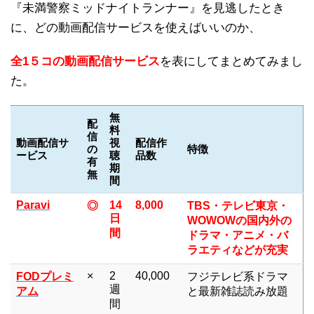
『未満警察ミッドナイトランナー』を見逃したとき
に、どの動画配信サービスを使えばいいのか、
全1５コの動画配信サービス
を表にしてまとめてみまし
た。
無
配
料
信
動画配信サ
視
配信作
の
特徴
ービス
聴
品数
有
期
無
間
Paravi
14
8,000
◎
TBS・テレビ東京・
日
WOWOWの国内外の
間
ドラマ・アニメ・バ
ラエティなどが充実
×
2
40,000
FODプレミ
フジテレビ系ドラマ
週
アム
と最新雑誌読み放題
間