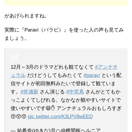
があげられますね。
実際に『Paravi（パラビ）』を使った人の声も見てみ
ましょう。
12月～3月のドラマどれも観てなくて
#アンナチ
ュラル
だけどうしてもみたくて
#paravi
という配
信サイトが初回無料みたいで登録して観ていま
す。
#井浦新
さん演じる
#中堂系
さんがとてもか
っこよくてしびれる。なかなか観やすいサイトで
使いやすいです😄✋ アンナチュラルおもしろすぎ
😚😚😚
pic.twitter.com/K3LPV8wEED
— 祐希奈(ゆきな)🐰🍊@椎間板ヘルニア