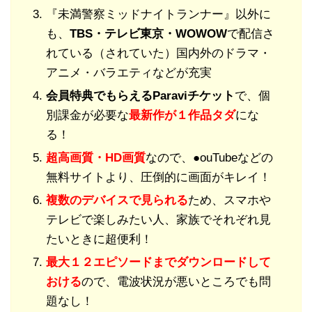
『未満警察ミッドナイトランナー』以外に
も、
TBS・テレビ東京・WOWOW
で配信さ
れている（されていた）国内外のドラマ・
アニメ・バラエティなどが充実
会員特典でもらえるParaviチケット
で、個
別課金が必要な
最新作が１作品タダ
にな
る！
超高画質・HD画質
なので、●ouTubeなどの
無料サイトより、圧倒的に画面がキレイ！
複数のデバイスで見られる
ため、スマホや
テレビで楽しみたい人、家族でそれぞれ見
たいときに超便利！
最大１２エピソードまでダウンロードして
おける
ので、電波状況が悪いところでも問
題なし！