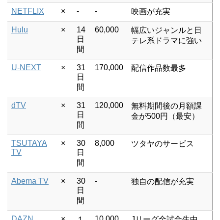
NETFLIX
×
-
-
映画が充実
Hulu
×
14
60,000
幅広いジャンルと日
日
テレ系ドラマに強い
間
U-NEXT
×
31
170,000
配信作品数最多
日
間
dTV
×
31
120,000
無料期間後の月額課
日
金が500円（最安）
間
TSUTAYA
×
30
8,000
ツタヤのサービス
TV
日
間
Abema TV
×
30
-
独自の配信が充実
日
間
DAZN
×
10,000
１
Jリーグ全試合生中