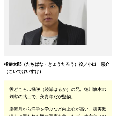
橘恭太郎（たちばな・きょうたろう）役／小出 恵介
（こいでけいすけ）
役どころ…橘咲（綾瀬はるか）の兄。徳川旗本の
剣客の武士で、美青年だが堅物。
勝海舟から洋学を学ぶなど向上心が高い。攘夷派