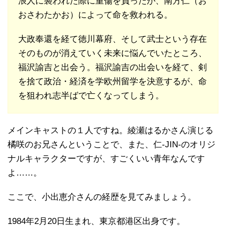
浪人に襲われた際に重傷を負ったが、南方仁（お
おさわたかお）によって命を救われる。
大政奉還を経て徳川幕府、そして武士という存在
そのものが消えていく未来に悩んでいたところ、
福沢諭吉と出会う。福沢諭吉の出会いを経て、剣
を捨て政治・経済を学欧州留学を決意するが、命
を狙われ志半ばで亡くなってしまう。
メインキャストの１人ですね。綾瀬はるかさん演じる
橘咲のお兄さんということで、また、仁-JIN-のオリジ
ナルキャラクターですが、すごくいい青年なんです
よ……。
ここで、小出恵介さんの経歴を見てみましょう。
1984年2月20日生まれ、東京都港区出身です。