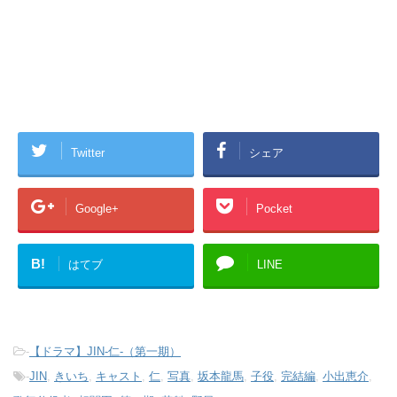
Twitter
シェア
Google+
Pocket
B!
はてブ
LINE
-
【ドラマ】JIN-仁-（第一期）
-
JIN
,
きいち
,
キャスト
,
仁
,
写真
,
坂本龍馬
,
子役
,
完結編
,
小出恵介
,