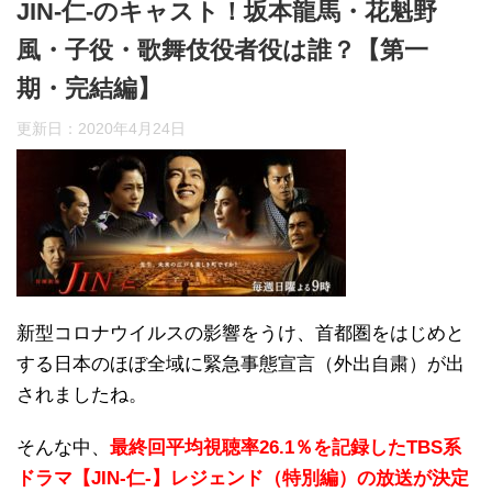
JIN-仁-のキャスト！坂本龍馬・花魁野
風・子役・歌舞伎役者役は誰？【第一
期・完結編】
更新日：
2020年4月24日
新型コロナウイルスの影響をうけ、首都圏をはじめと
する日本のほぼ全域に緊急事態宣言（外出自粛）が出
されましたね。
そんな中、
最終回平均視聴率26.1％を記録したTBS系
ドラマ【JIN-仁-】レジェンド（特別編）の放送が決定