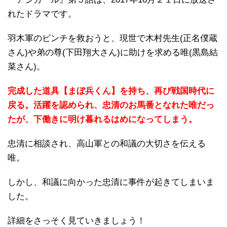
れたドラマです。
羽木軍のピンチを救おうと、現世で木村先生
(
正名僕蔵
さん
)
や弟の尊
(
下田翔大さん
)
に助けを求める唯
(
黒島結
菜さん
)。
完成した道具【まぼ兵くん】を持ち、再び戦国時代に
戻る。活躍を認められ、忠清のお馬番となれた唯だっ
たが、下働きに明け暮れるはめになってしまう。
忠清に相談され、高山軍との和議の大切さを伝える
唯。
しかし、和議に向かった忠清に事件が起きてしまいま
した。
詳細をさっそく見ていきましょう！