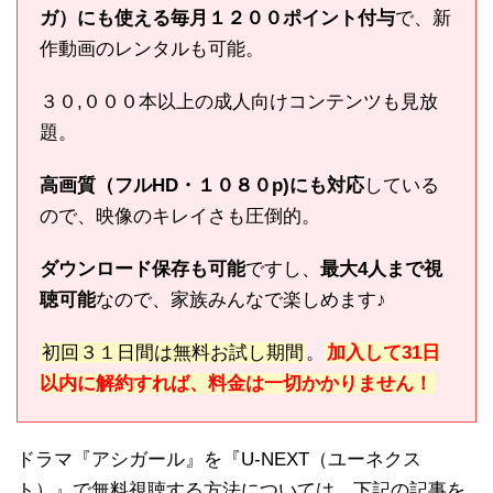
ガ）にも使える毎月１２００ポイント付与
で、新
作動画のレンタルも可能。
３０,０００本以上の成人向けコンテンツも見放
題。
高画質（フルHD・１０８０p)にも対応
している
ので、映像のキレイさも圧倒的。
ダウンロード保存も可能
ですし、
最大4人まで視
聴可能
なので、家族みんなで楽しめます♪
初回３１日間は無料お試し期間
。
加入して31日
以内に解約すれば、料金は一切かかりません！
ドラマ『アシガール』を『U-NEXT（ユーネクス
ト）』で無料視聴する方法については、下記の記事を