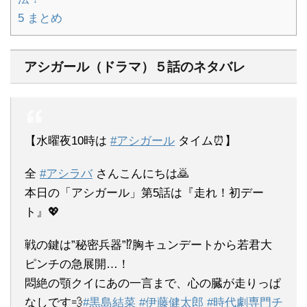
5
まとめ
アシガール（ドラマ）５話のネタバレ
【水曜夜10時は
#アシガール
タイム⏰】
全
#アシラバ
さんこんにちは🙇
本日の「アシガール」第5話は『走れ！初デー
ト』💖
戦の鍵は”秘密兵器”⁉胸キュンデートから若君大
ピンチの急展開…！
悶絶の顎クイにあの一言まで、心の臓が走りっぱ
なしです💨
#黒島結菜
#伊藤健太郎
#時代劇専門チ