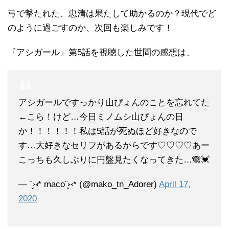
弓で撃たれた、忠清は果たして助かるのか？現代でど
のように過ごすのか、次回も楽しみです！
『アシガール』第5話を視聴した世間の感想は、
アシガールですっかり山ぴょんのことを忘れてた
←こら！けど…今日ミノムシ山ぴょんの日
か！！！！！！私は5話が死ぬほど好きなので
す…大好きなセリフがあるからです♡♡♡♡あー
こっちも久しぶりに円盤見たくなってきた…🙈💓
— ¨̮⑅* maco¨̮⑅* (@mako_tn_Adorer)
April 17,
2020