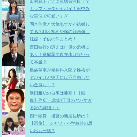
田村真子アナに視聴者注目！？
カップ・身長がヤバイ！田中み
な実似で可愛いすぎ
岡本信彦と大亀あすかが結婚し
てる？馴れ初めや嫁の顔画像、
妊娠・子供の件まとめ！
西田敏行の訴えは俳優の危機に
あり！覚醒薬で現在歩けないっ
て本当？
島袋聖南が精神科入院？性格が
ヤバイけど彼氏には不自由しな
い金持ち！？
浜田雅功の自宅は要塞！【画
像】住所・成城4丁目のヤバすぎ
る家の詳細・・
四千頭身・後藤の新居住所は？
【画像】Tシャツ・小学校時の思
い出も一緒？