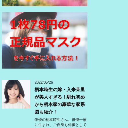
2022/05/26
柄本時生の嫁・入来茉里
が美人すぎる！馴れ初め
から柄本家の豪華な家系
図も紹介！
俳優の柄本時生さん。俳優一家
に生まれ、ご自身も俳優として