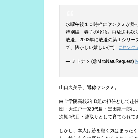
水曜午後１０時枠にヤンクミが帰
特別編・春子の物語』再放送も残
放送。2002年に放送の第１シリ
ズ、懐かしい嬉しい(^^)
#ヤンク
— ミトナツ (@MitoNatuRequest)
M
山口久美子、通称ヤンクミ。
白金学院高校3年D組の担任として赴
団・大江戸一家3代目・黒田龍一郎に
次期4代目・跡取りとして育てられて
しかし、本人は跡を継ぐ気はまったく