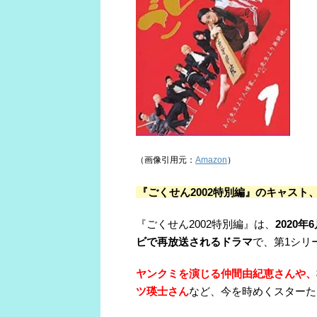
（画像引用元：
Amazon
）
『ごくせん2002特別編』のキャスト
『ごくせん2002特別編』は、
2020
ビで再放送されるドラマ
で、第1シリ
ヤンクミを演じる仲間由紀恵さんや、
ツ瑛士さん
など、今を時めくスターた