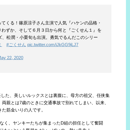
ってくる！篠原涼子さん主演で人気『ハケンの品格・
りわずか、そして６月３日から何と『ごくせん１』を
ーズ、松潤・小栗旬も出演。勇気でるんだこのシリー
ミ
#ごくせん
pic.twitter.com/iJkGG9jLJ7
ay 22, 2020
任した、美しいルックスとは裏腹に、母方の祖父、任侠集
、両親とは7歳のときに交通事故で別れてしまい、以来、
きた筋金いりの人です。
なく、ヤンキーたちが集まったD組の担任として奮闘