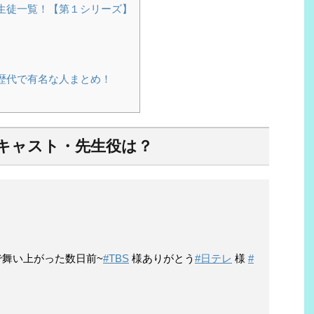
・生徒一覧！【第１シリーズ】
の歴代で有名な人まとめ！
のキャスト・先生役は？
で舞い上がった数日前~
#TBS
様ありがとう
#日テレ
様
#