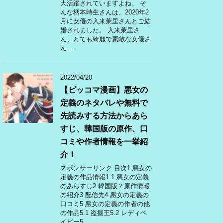
大活躍されていますよね。 そ
んな柄本時生さんは、2020年2
月に女優の入来茉里さんとご結
婚されました。 入来茉里さ
ん、とても綺麗で素敵な女優さ
ん ...
2022/04/20
【ピッコマ漫画】悪女の
定義のネタバレや無料で
先読みする方法からあら
すじ、韓国版の原作、口
コミや作者情報を一挙紹
介！
スポンサーリンク 目次1 悪女の
定義の作品情報1.1 悪女の定義
のあらすじ2 韓国版？原作情報
の紹介3 配信先4 悪女の定義の
口コミ5 悪女の定義の作者の他
の作品5.1 盗掘王5.2 レディベ
イビー5 ...