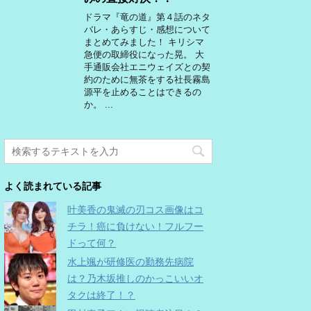
ドラマ『竜の道』第４話のネタ
バレ・あらすじ・感想について
まとめてみました！ キリシマ
急便の取締役になった晃。 大
手通販会社エニウェイズとの契
約のために無茶をする社長霧島
源平を止めることはできるの
か。 ...
よく読まれている記事
叶美香の鬼滅の刃コス画像はコ
チラ！癌に負けない！フルフー
ドって何？
水上颯が研修医の勤務先病院
は？乃木坂推しのかっこいいオ
タクは終了！？