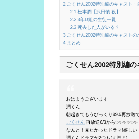
2
ごくせん2002特別編のキャスト
2.1
松本潤【沢田慎 役】
2.2
3年D組の生徒一覧
2.3
死去した人がいる？
3
ごくせん2002特別編のキャスト
4
まとめ
ごくせん2002特別編
おはようございます
潤くん
朝起きてもうびっくり99.9再放送
ごくせん
再放送6/3から✨✨✨✨✨✨
なんと！見たかったドラマ!嬉しい
潤くんドラマが2つも(〃艸〃)