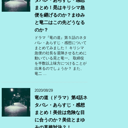
タバレ・あらすじ・感想
まとめ！晃はキリシマ急
便を継げるのか？まゆみ
と竜二はこの先どうなる
のか？
ドラマ『竜の道』第５話のネタ
バレ・あらすじ・感想について
まとめてみました！ キリシマ
急便の社長を退陣させるために
動いている晃と竜一。 取締役
を半数以上味方につけることが
出来るのでしょうか？ また、
竜二 ...
2020/08/29
竜の道（ドラマ）第4話ネ
タバレ・あらすじ・感想
まとめ！美佐は危険な目
に合うのか？美佐とまゆ
みの直接対決？！