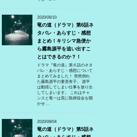
2020/09/10
竜の道（ドラマ）第6話ネ
タバレ・あらすじ・感想
まとめ！キリシマ急便か
ら霧島源平を追い出すこ
とはできるのか？！
ドラマ『竜の道』第６話のネタ
バレ・あらすじ・感想について
まとめてみました！ 突然倒れ
た霧島源平の妻芙有子。 源平
は動揺してしまい仕事を放り出
してしまいます。 これはチャ
ンスと竜一は晃に取締役会を開
かせ ...
2020/09/04
竜の道（ドラマ）第5話ネ