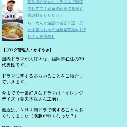
菊池涼介が女性トラブルで調停
申し立て！結婚発表を揺るがす
慰謝料８０００万！
らーめん才遊記の名言９選！思
わず笑っちゃう過激発言集w【行
列の女神原作】
【ブログ管理人：かずやき】
国内ドラマが大好きな、福岡県在住の30
代男性です。
ドラマに関するあらゆることをご紹介し
ていきます。
今までで一番好きなドラマは『オレンジ
デイズ（妻夫木聡さん主演）。
最近は、ＮＨＫ朝ドラで涙することも多
くなりました（涙腺が弱くなった？）