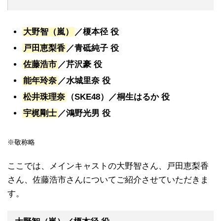
大野智（嵐）
／榎本径 役
戸田恵梨香
／青砥純子 役
佐藤浩市
／芹沢豪 役
能年玲奈
／水城里奈 役
松井珠理奈
（SKE48）／桐生はるか 役
宇梶剛士
／鴻野光男 役
※敬称略
ここでは、メインキャストの大野智さん、戸田恵梨香
さん、佐藤浩市さんについてご紹介させていただきま
す。