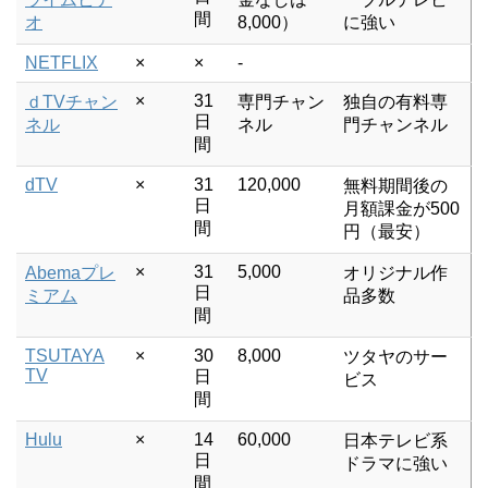
間
オ
8,000）
に強い
NETFLIX
×
×
-
×
31
ｄTVチャン
専門チャン
独自の有料専
日
ネル
ネル
門チャンネル
間
dTV
×
31
120,000
無料期間後の
日
月額課金が500
間
円（最安）
×
31
5,000
Abemaプレ
オリジナル作
日
ミアム
品多数
間
TSUTAYA
×
30
8,000
ツタヤのサー
TV
日
ビス
間
Hulu
×
14
60,000
日本テレビ系
日
ドラマに強い
間