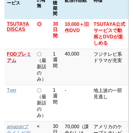
の有
配信作品数
特徴
ービス
聴
無
期
間
TSUTAYA
30
◎
10,000＋旧
TSUTAYA公式
DISCAS
日
作DVD
サービスで動
間
画とDVDが楽
しめる
1
40,000
FODプレミ
〇
フジテレビ系
週
アム
（最
ドラマが充実
間
新話
の
み）
Tver
1
-
〇
地上波の一部
週
（最
見逃し
間
新話
の
み）
×
30
amazonプ
70,000（課
アメリカのケ
日
ライムビデ
金なしは
ーブルテレビ