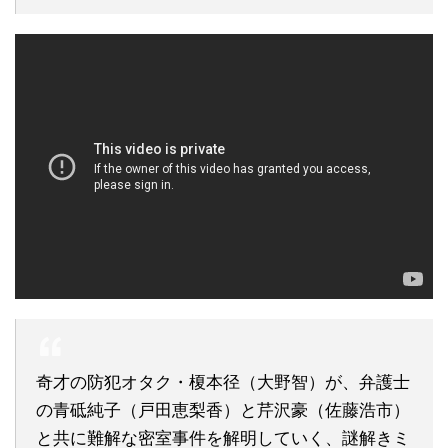
奇才の防犯オタク・榎本径（大野智）が、弁護士
の青砥純子（戸田恵梨香）と芹沢豪（佐藤浩市）
と共に難解な密室事件を解明していく、謎解きミ