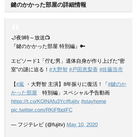
鍵のかかった部屋の詳細情報
🌙夜9時～放送📺
『鍵のかかった部屋 特別編』🔑
エピソード1「佇む男」遺体自身が作り上げた“密
室”の謎に迫る！
#大野智
#戸田恵梨香
#佐藤浩市
【
#嵐
・大野智 主演】8年振りに復活！「
#鍵のか
かった部屋
特別編」スペシャル予告動画
https://t.co/KOlNAfu3Yc
#fujitv
#stayhome
pic.twitter.com/RKiFfbpIFC
— フジテレビ (@fujitv)
May 10, 2020