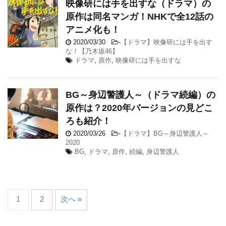
映像研には手を出すな（ドラマ）の
原作は同名マンガ！NHKで全12話の
アニメ化も！
2020/03/30
-
【ドラマ】映像研には手を出す
な！【乃木坂46】
ドラマ
,
原作
,
映像研には手を出すな
BG～身辺警護人～（ドラマ続編）の
原作は？2020年バージョンの見どこ
ろも紹介！
2020/03/26
-
【ドラマ】BG～身辺警護人～
2020
BG
,
ドラマ
,
原作
,
続編
,
身辺警護人
1
2
次へ »