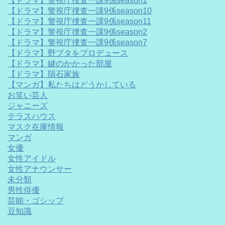
【ドラマ】警視庁捜査一課9係season1
【ドラマ】警視庁捜査一課9係season10
【ドラマ】警視庁捜査一課9係season11
【ドラマ】警視庁捜査一課9係season2
【ドラマ】警視庁捜査一課9係season7
【ドラマ】野ブタをプロデュース
【ドラマ】鍵のかかった部屋
【ドラマ】隕石家族
【マンガ】私たちはどうかしている
お笑い芸人
ジャニーズ
テラスハウス
マスク在庫情報
マンガ
女優
女性アイドル
女性アナウンサー
未分類
男性俳優
芸能・ゴシップ
豆知識