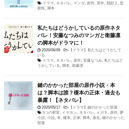
ドラマ
,
ネタバレ
,
マンガ
,
前作
,
原作
,
朝顔２
,
監
察医
,
脚本
私たちはどうかしているの原作ネタ
バレ！安藤なつみのマンガと衛藤凛
の脚本がドラマに！
2020/06/09
-
【ドラマ】私たちはどうかして
いる
ドラマ
,
ネタバレ
,
原作
,
安藤なつみ
,
私たちはど
うかしている
,
脚本
,
衛藤凛
鍵のかかった部屋の原作小説・本
は？脚本は誰？榎本の正体・過去も
暴露！【ネタバレ】
2020/05/17
-
【ドラマ】鍵のかかった部屋
5つの密室
,
イヤホン
,
ネタバレ
,
メガネ
,
原作
,
夢
小説
,
小説
,
本
,
榎本
,
正体
,
脚本
,
過去
,
鍵のかかった
部屋