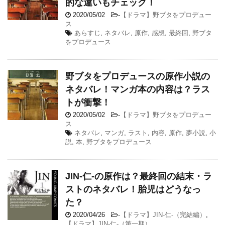
的な違いもチェック！
2020/05/02
-
【ドラマ】野ブタをプロデュー
ス
あらすじ
,
ネタバレ
,
原作
,
感想
,
最終回
,
野ブタ
をプロデュース
野ブタをプロデュースの原作小説の
ネタバレ！マンガ本の内容は？ラス
トが衝撃！
2020/05/02
-
【ドラマ】野ブタをプロデュー
ス
ネタバレ
,
マンガ
,
ラスト
,
内容
,
原作
,
夢小説
,
小
説
,
本
,
野ブタをプロデュース
JIN-仁-の原作は？最終回の結末・ラ
ストのネタバレ！胎児はどうなっ
た？
2020/04/26
-
【ドラマ】JIN-仁-（完結編）
,
【ドラマ】JIN-仁-（第一期）