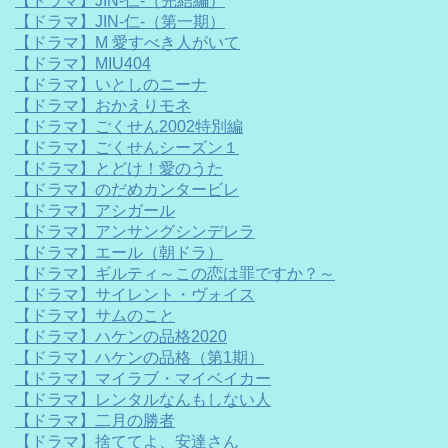
【ドラマ】JIN-仁-（完結編）
【ドラマ】JIN-仁-（第一期）
【ドラマ】M 愛すべき人がいて
【ドラマ】MIU404
【ドラマ】いとしのニーナ
【ドラマ】おかえりモネ
【ドラマ】ごくせん2002特別編
【ドラマ】ごくせんシーズン１
【ドラマ】とどけ！愛のうた
【ドラマ】のだめカンタービレ
【ドラマ】アシガール
【ドラマ】アンサングシンデレラ
【ドラマ】エール（朝ドラ）
【ドラマ】ギルティ～この恋は罪ですか？～
【ドラマ】サイレント・ヴォイス
【ドラマ】サムのこと
【ドラマ】ハケンの品格2020
【ドラマ】ハケンの品格（第1期）
【ドラマ】マイラブ・マイベイカー
【ドラマ】レンタルなんもしない人
【ドラマ】二月の勝者
【ドラマ】捨ててよ、安達さん