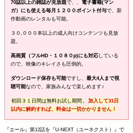
70誌以上の雑誌が見放題
で、、
電子書籍(マン
ガ）にも使える毎月１２００ポイント付与
で、新
作動画のレンタルも可能。
３０,０００本以上の成人向けコンテンツも見放
題。
高画質（フルHD・１０８０p)にも対応
している
ので、映像のキレイさも圧倒的。
ダウンロード保存も可能
ですし、
最大4人まで視
聴可能
なので、家族みんなで楽しめます♪
初回３１日間は無料お試し期間
。
加入して31日
以内に解約すれば、料金は一切かかりません！
『エール』第12話を『U-NEXT（ユーネクスト）』で