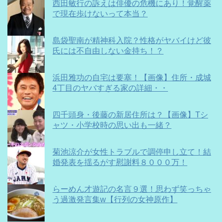
西田敏行の訴えは俳優の危機にあり！覚醒薬
で現在歩けないって本当？
島袋聖南が精神科入院？性格がヤバイけど彼
氏には不自由しない金持ち！？
浜田雅功の自宅は要塞！【画像】住所・成城
4丁目のヤバすぎる家の詳細・・
四千頭身・後藤の新居住所は？【画像】Tシ
ャツ・小学校時の思い出も一緒？
菊池涼介が女性トラブルで調停申し立て！結
婚発表を揺るがす慰謝料８０００万！
らーめん才遊記の名言９選！思わず笑っちゃ
う過激発言集w【行列の女神原作】