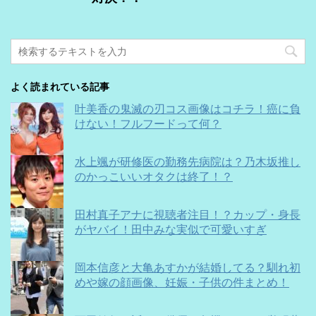
よく読まれている記事
叶美香の鬼滅の刃コス画像はコチラ！癌に負
けない！フルフードって何？
水上颯が研修医の勤務先病院は？乃木坂推し
のかっこいいオタクは終了！？
田村真子アナに視聴者注目！？カップ・身長
がヤバイ！田中みな実似で可愛いすぎ
岡本信彦と大亀あすかが結婚してる？馴れ初
めや嫁の顔画像、妊娠・子供の件まとめ！