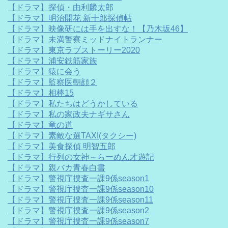
【ドラマ】探偵・由利麟太郎
【ドラマ】明治開花 新十郎探偵帖
【ドラマ】映像研には手を出すな！【乃木坂46】
【ドラマ】未満警察ミッドナイトランナー
【ドラマ】東京ラブストーリー2020
【ドラマ】浦安鉄筋家族
【ドラマ】猿に会う
【ドラマ】監察医朝顔２
【ドラマ】相棒15
【ドラマ】私たちはどうかしている
【ドラマ】私の家政夫ナギサさん
【ドラマ】竜の道
【ドラマ】素敵な選TAXI(タクシー)
【ドラマ】美食探偵 明智五郎
【ドラマ】行列の女神～らーめん才遊記
【ドラマ】親バカ青春白書
【ドラマ】警視庁捜査一課9係season1
【ドラマ】警視庁捜査一課9係season10
【ドラマ】警視庁捜査一課9係season11
【ドラマ】警視庁捜査一課9係season2
【ドラマ】警視庁捜査一課9係season7