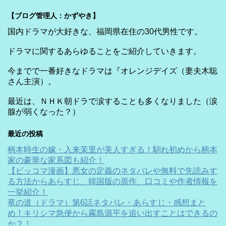
【ブログ管理人：かずやき】
国内ドラマが大好きな、福岡県在住の30代男性です。
ドラマに関するあらゆることをご紹介していきます。
今までで一番好きなドラマは『オレンジデイズ（妻夫木聡
さん主演）。
最近は、ＮＨＫ朝ドラで涙することも多くなりました（涙
腺が弱くなった？）
最近の投稿
柄本時生の嫁・入来茉里が美人すぎる！馴れ初めから柄本
家の豪華な家系図も紹介！
【ピッコマ漫画】悪女の定義のネタバレや無料で先読みす
る方法からあらすじ、韓国版の原作、口コミや作者情報を
一挙紹介！
竜の道（ドラマ）第6話ネタバレ・あらすじ・感想まと
め！キリシマ急便から霧島源平を追い出すことはできるの
か？！