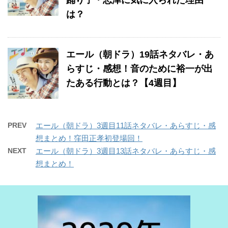
は？
エール（朝ドラ）19話ネタバレ・あ
らすじ・感想！音のために裕一が出
たある行動とは？【4週目】
PREV
エール（朝ドラ）3週目11話ネタバレ・あらすじ・感
想まとめ！窪田正孝初登場回！
NEXT
エール（朝ドラ）3週目13話ネタバレ・あらすじ・感
想まとめ！