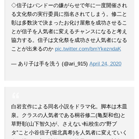
◇信子はバンドーの嫌がらせで年に一度開催され
る文化祭の実行委員に指名されてしまう。修二と
彰は多数決で決まったお化け屋敷を成功させるこ
とが信子を人気者に変えるチャンスになると考え
協力する。信子は文化祭を成功させ人気者になる
ことが出来るのか
pic.twitter.com/bmYkezndaK
— あり子は手を洗う (@ari_915)
April 24, 2020
白岩玄作による同名小説をドラマ化。脚本は木皿
泉。クラスの人気者である桐谷修二(亀梨和也)と
草野彰(山下智久)が、さえない転校生の“野ブ
タ”こと小谷信子(堀北真希)を人気者に変えていく