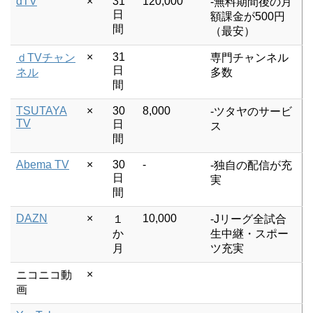
dTV
×
31
120,000
-無料期間後の月
日
額課金が500円
間
（最安）
×
31
ｄTVチャン
専門チャンネル
日
ネル
多数
間
TSUTAYA
×
30
8,000
-ツタヤのサービ
TV
日
ス
間
Abema TV
×
30
-
-独自の配信が充
日
実
間
DAZN
×
10,000
１
-Jリーグ全試合
か
生中継・スポー
月
ツ充実
×
ニコニコ動
画