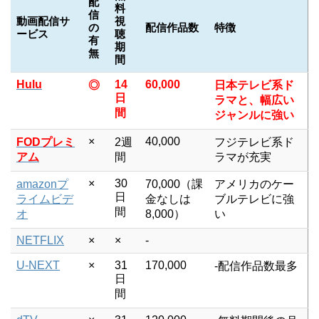
配
料
信
動画配信サ
視
の
配信作品数
特徴
ービス
聴
有
期
無
間
Hulu
14
60,000
◎
日本テレビ系ド
日
ラマと、幅広い
間
ジャンルに強い
×
40,000
FODプレミ
2週
フジテレビ系ド
アム
間
ラマが充実
×
30
amazonプ
70,000（課
アメリカのケー
日
ライムビデ
金なしは
ブルテレビに強
間
オ
8,000）
い
NETFLIX
×
×
-
U-NEXT
×
31
170,000
-配信作品数最多
日
間