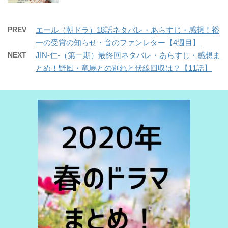
PREV
エール（朝ドラ）18話ネタバレ・あらすじ・感想！裕
一の受賞の知らせ・音のファンレター【4週目】
NEXT
JIN-仁-（第一期）最終回ネタバレ・あらすじ・感想ま
とめ！野風・竜馬との別れと伏線回収は？【11話】