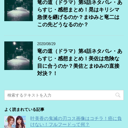
竜の道（ドラマ）第5話ネタバレ・あ
らすじ・感想まとめ！晃はキリシマ
急便を継げるのか？まゆみと竜二は
この先どうなるのか？
2020/08/29
竜の道（ドラマ）第4話ネタバレ・あ
らすじ・感想まとめ！美佐は危険な
目に合うのか？美佐とまゆみの直接
対決？！
よく読まれている記事
叶美香の鬼滅の刃コス画像はコチラ！癌に負
けない！フルフードって何？