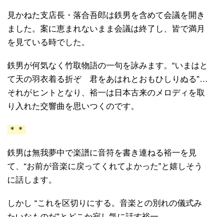
見かねた支店長・落合吾郎は鉄男を含めて会議を開き
ました。案に恵まれないまま会議は終了し、皆で満月
を見ている時でした。
鉄男が何気なく竹取物語の一句を詠みます。“いまはと
て天の羽衣着る折ぞ 君をあはれとおもひしりぬる”…
それがヒントとなり、裕一は日本古来のメロディを取
り入れた交響曲を思いつくのです。
＊＊
鉄男は無我夢中で楽譜に音符を書き連ねる裕一を見
て、“お前が音楽に戻ってくれてよかった”と嬉しそう
に話します。
しかし “これを区切りにする。音楽との別れの儀式み
たいなものだ”とどこか寂し気に話す裕一。