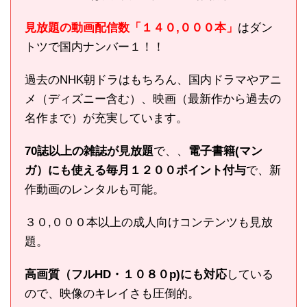
見放題の動画配信数「１４０,０００本」
はダン
トツで国内ナンバー１！！
過去のNHK朝ドラはもちろん、国内ドラマやアニ
メ（ディズニー含む）、映画（最新作から過去の
名作まで）が充実しています。
70誌以上の雑誌が見放題
で、、
電子書籍(マン
ガ）にも使える毎月１２００ポイント付与
で、新
作動画のレンタルも可能。
３０,０００本以上の成人向けコンテンツも見放
題。
高画質（フルHD・１０８０p)にも対応
している
ので、映像のキレイさも圧倒的。