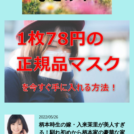
2022/05/26
柄本時生の嫁・入来茉里が美人すぎ
る！馴れ初めから柄本家の豪華な家