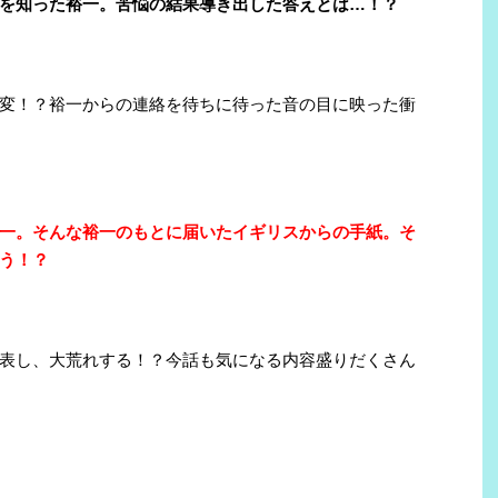
を知った裕一。苦悩の結果導き出した答えとは…！？
変！？裕一からの連絡を待ちに待った音の目に映った衝
一。そんな裕一のもとに届いたイギリスからの手紙。そ
う！？
表し、大荒れする！？今話も気になる内容盛りだくさん