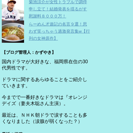
菊池涼介が女性トラブルで調停
申し立て！結婚発表を揺るがす
慰謝料８０００万！
らーめん才遊記の名言９選！思
わず笑っちゃう過激発言集w【行
列の女神原作】
【ブログ管理人：かずやき】
国内ドラマが大好きな、福岡県在住の30
代男性です。
ドラマに関するあらゆることをご紹介し
ていきます。
今までで一番好きなドラマは『オレンジ
デイズ（妻夫木聡さん主演）。
最近は、ＮＨＫ朝ドラで涙することも多
くなりました（涙腺が弱くなった？）