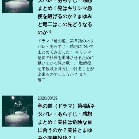
タバレ・あらすじ・感想
まとめ！晃はキリシマ急
便を継げるのか？まゆみ
と竜二はこの先どうなる
のか？
ドラマ『竜の道』第５話のネタ
バレ・あらすじ・感想について
まとめてみました！ キリシマ
急便の社長を退陣させるために
動いている晃と竜一。 取締役
を半数以上味方につけることが
出来るのでしょうか？ また、
竜二 ...
2020/08/29
竜の道（ドラマ）第4話ネ
タバレ・あらすじ・感想
まとめ！美佐は危険な目
に合うのか？美佐とまゆ
みの直接対決？！