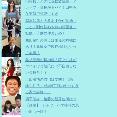
田村真子アナに視聴者注目！？
カップ・身長がヤバイ！田中み
な実似で可愛いすぎ
岡本信彦と大亀あすかが結婚し
てる？馴れ初めや嫁の顔画像、
妊娠・子供の件まとめ！
西田敏行の訴えは俳優の危機に
あり！覚醒薬で現在歩けないっ
て本当？
島袋聖南が精神科入院？性格が
ヤバイけど彼氏には不自由しな
い金持ち！？
浜田雅功の自宅は要塞！【画
像】住所・成城4丁目のヤバすぎ
る家の詳細・・
四千頭身・後藤の新居住所は？
【画像】Tシャツ・小学校時の思
い出も一緒？