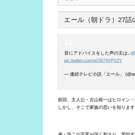
エール（朝ドラ）27話
音にアドバイスをした声の主は...
pic.twitter.com/eOB74VPV2Y
— 連続テレビ小説「エール」 (@asad
前回、主人公・古山裕一はヒロイン・
しかし、そこで家族の思いを知ります
弟・浩二の言葉が深く刺さり、苦悩す