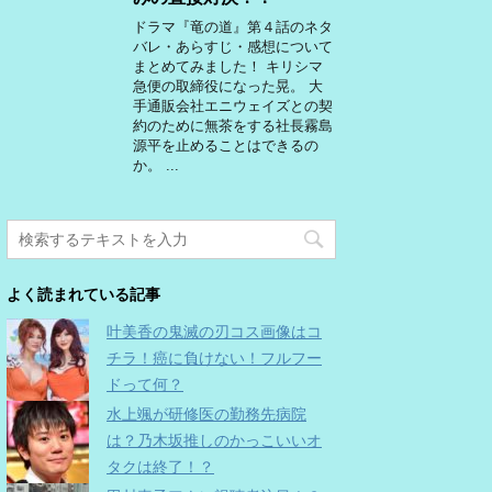
ドラマ『竜の道』第４話のネタ
バレ・あらすじ・感想について
まとめてみました！ キリシマ
急便の取締役になった晃。 大
手通販会社エニウェイズとの契
約のために無茶をする社長霧島
源平を止めることはできるの
か。 ...
よく読まれている記事
叶美香の鬼滅の刃コス画像はコ
チラ！癌に負けない！フルフー
ドって何？
水上颯が研修医の勤務先病院
は？乃木坂推しのかっこいいオ
タクは終了！？