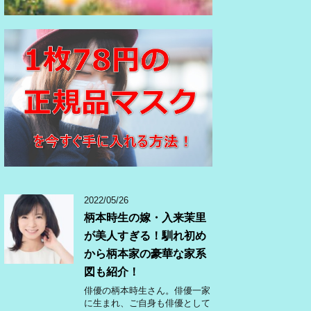
2022/05/26
柄本時生の嫁・入来茉里
が美人すぎる！馴れ初め
から柄本家の豪華な家系
図も紹介！
俳優の柄本時生さん。俳優一家
に生まれ、ご自身も俳優として