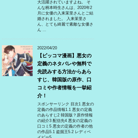
大活躍されていますよね。 そ
んな柄本時生さんは、2020年2
月に女優の入来茉里さんとご結
婚されました。 入来茉里さ
ん、とても綺麗で素敵な女優さ
ん ...
2022/04/20
【ピッコマ漫画】悪女の
定義のネタバレや無料で
先読みする方法からあら
すじ、韓国版の原作、口
コミや作者情報を一挙紹
介！
スポンサーリンク 目次1 悪女の
定義の作品情報1.1 悪女の定義
のあらすじ2 韓国版？原作情報
の紹介3 配信先4 悪女の定義の
口コミ5 悪女の定義の作者の他
の作品5.1 盗掘王5.2 レディベ
イビー5 ...