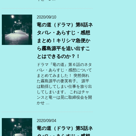
2020/09/10
竜の道（ドラマ）第6話ネ
タバレ・あらすじ・感想
まとめ！キリシマ急便か
ら霧島源平を追い出すこ
とはできるのか？！
ドラマ『竜の道』第６話のネタ
バレ・あらすじ・感想について
まとめてみました！ 突然倒れ
た霧島源平の妻芙有子。 源平
は動揺してしまい仕事を放り出
してしまいます。 これはチャ
ンスと竜一は晃に取締役会を開
かせ ...
2020/09/04
竜の道（ドラマ）第5話ネ